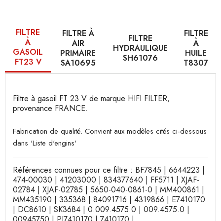
FILTRE
FILTRE À
FILTRE
FILTRE
À
AIR
À
HYDRAULIQUE
GASOIL
PRIMAIRE
HUILE
SH61076
FT23 V
SA10695
T8307
Filtre à gasoil FT 23 V de marque HIFI FILTER,
provenance FRANCE.
Fabrication de qualité. Convient aux modèles cités ci-dessous
dans 'Liste d'engins'
Références connues pour ce filtre : BF7845 | 6644223 |
474-00030 | 41203000 | 834377640 | FF5711 | XJAF-
02784 | XJAF-02785 | 5650-040-0861-0 | MM400861 |
MM435190 | 335368 | 84091716 | 4319866 | E7410170
| DC8610 | SK3684 | 0.009.4575.0 | 009.4575.0 |
00945750 | PJ7410170 | 7410170 |