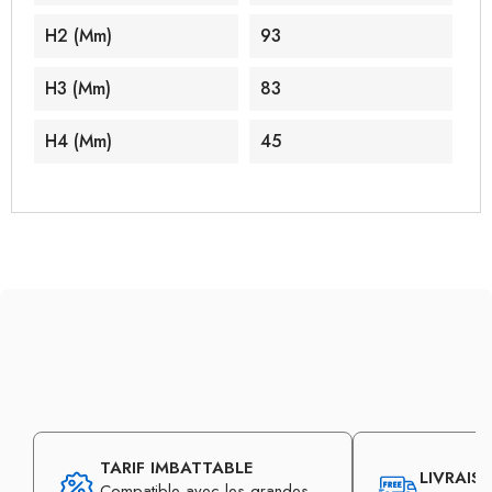
H2 (mm)
93
H3 (mm)
83
H4 (mm)
45
TARIF IMBATTABLE
LIVRAIS
Compatible avec les grandes