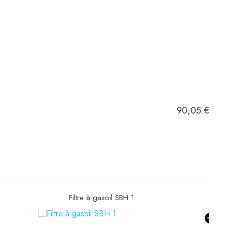
42,24 €
90,05 €
Filtre hydraulique SH53051