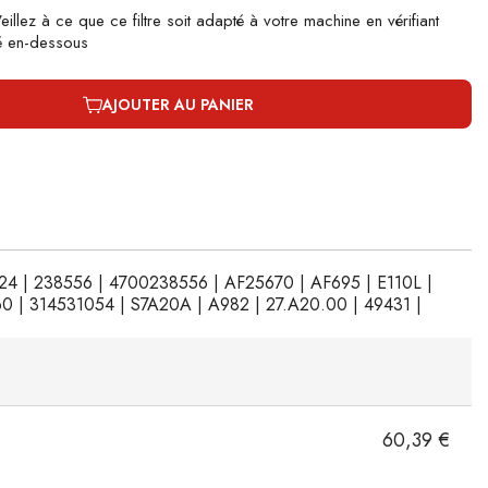
eillez à ce que ce filtre soit adapté à votre machine en vérifiant
tué en-dessous
AJOUTER AU PANIER
024 | 238556 | 4700238556 | AF25670 | AF695 | E110L |
0 | 314531054 | S7A20A | A982 | 27.A20.00 | 49431 |
60,39 €