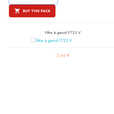

BUY THIS PACK
Filtre à air primaire SA10695
14,33 €