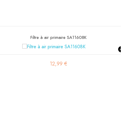
Filtre à gasoil SBH 1
3,17 €