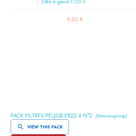
15,78 €
PACK FILTRES PELJOB EB22.4 N°2
(filtres-engins-tp)

VIEW THIS PACK