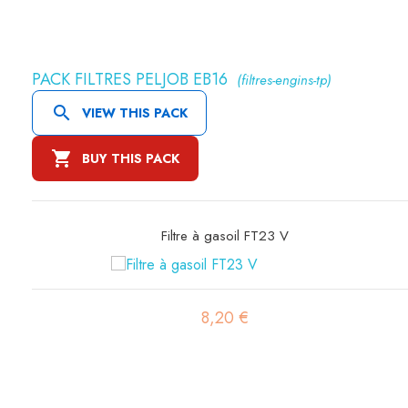
PACK FILTRES PELJOB EB16
(filtres-engins-tp)

VIEW THIS PACK

BUY THIS PACK
Filtre à air primaire SA10695
15,78 €