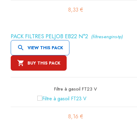
16,04 €
PACK FILTRES PELJOB EB22 N°2
(filtres-engins-tp)

VIEW THIS PACK

BUY THIS PACK
Filtre à air primaire SA10695
15,70 €