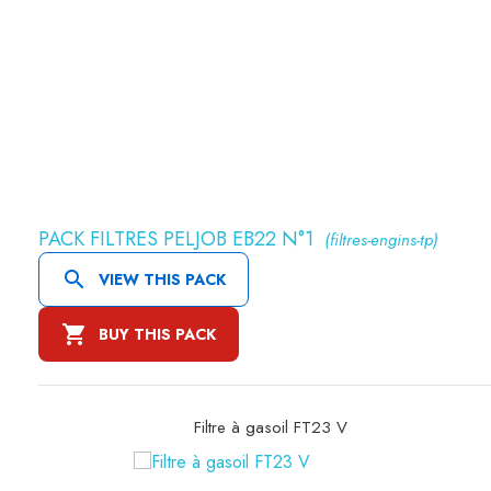
PACK FILTRES PELJOB EB22 N°1
(filtres-engins-tp)

VIEW THIS PACK

BUY THIS PACK
Filtre à air primaire SA10695