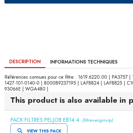
DESCRIPTION
INFORMATIONS TECHNIQUES
Références connues pour ce filtre : 1619.6220.00 | PA3757
1427-101-0140-0 | 800089237195 | LAF8824 | LAF8825 | C10
93066E | WGA480 |
This product is also available in 
PACK FILTRES PELJOB EB14.4
(filtres-engins-tp)

VIEW THIS PACK