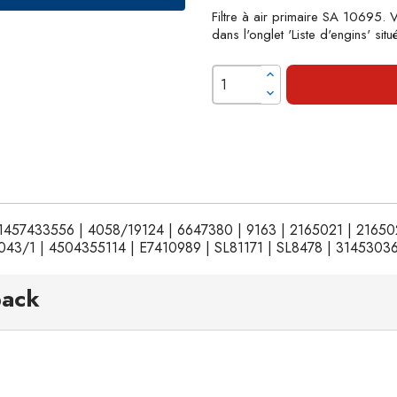
Filtre à air primaire SA 10695. V
dans l'onglet 'Liste d'engins' si
 | 1457433556 | 4058/19124 | 6647380 | 9163 | 2165021 | 2165
43/1 | 4504355114 | E7410989 | SL81171 | SL8478 | 31453036
pack