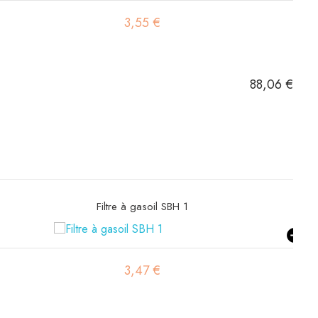
37,15 €
88,06 €
Filtre hydraulique SH53051
36,37 €