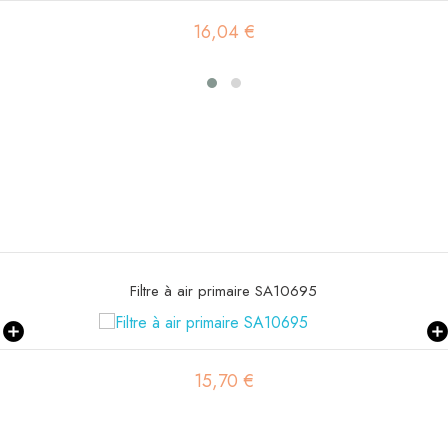
3,55 €
Filtre à gasoil SBH 1
3,47 €