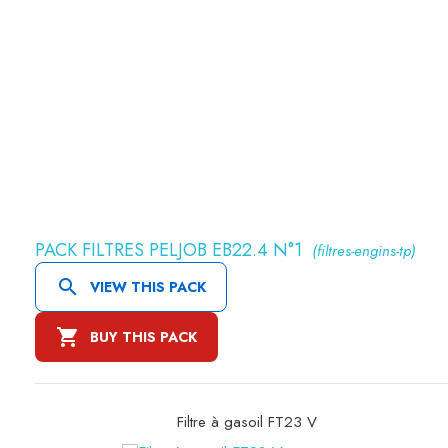
PACK FILTRES PELJOB EB22.4 N°1
(filtres-engins-tp)

VIEW THIS PACK

BUY THIS PACK
Filtre à air primaire SA10695