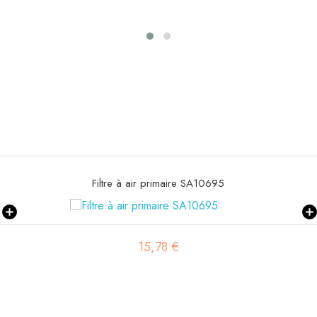
Filtre à gasoil SBH 1
3,49 €