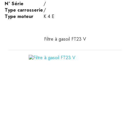
N° Série
/
Type carrosserie
/
Type moteur
K 4 E
Filtre à gasoil FT23 V