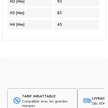
H2 (mm)
93
H3 (mm)
83
H4 (mm)
45
TARIF IMBATTABLE
LIVRAIS
Compatible avec les grandes
Dès 80€ d
marques