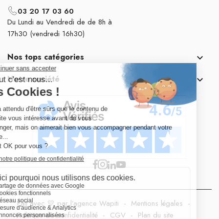
03 20 17 03 60
Du Lundi au Vendredi de de 8h à
17h30 (vendredi 16h30)
Nos tops catégories

Notre société

Fait avec 💛 par l’agence Wapiti
-
Mentions légales
-
Politique de confidentialité
-
CGV
-
Plan du site