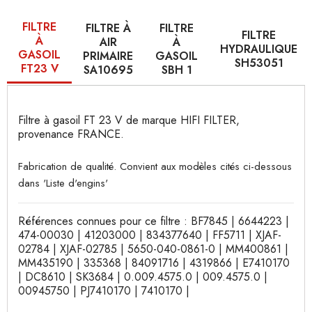
FILTRE
FILTRE À
FILTRE
FILTRE
À
AIR
À
HYDRAULIQUE
GASOIL
PRIMAIRE
GASOIL
SH53051
FT23 V
SA10695
SBH 1
Filtre à gasoil FT 23 V de marque HIFI FILTER,
provenance FRANCE.
Fabrication de qualité. Convient aux modèles cités ci-dessous
dans 'Liste d'engins'
Références connues pour ce filtre : BF7845 | 6644223 |
474-00030 | 41203000 | 834377640 | FF5711 | XJAF-
02784 | XJAF-02785 | 5650-040-0861-0 | MM400861 |
MM435190 | 335368 | 84091716 | 4319866 | E7410170
| DC8610 | SK3684 | 0.009.4575.0 | 009.4575.0 |
00945750 | PJ7410170 | 7410170 |