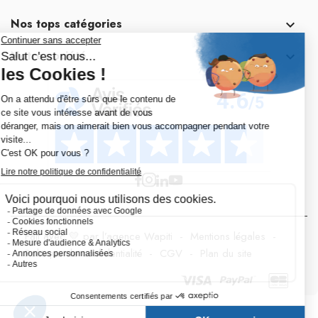
Nos tops catégories

Notre société

Fait avec 💛 par l’agence Wapiti
-
Mentions légales
-
Politique de confidentialité
-
CGV
-
Plan du site