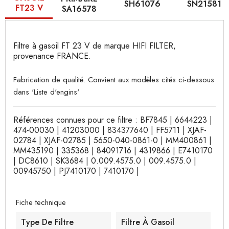
SH61076
SN21581
FT23 V
SA16578
Filtre à gasoil FT 23 V de marque HIFI FILTER,
provenance FRANCE.
Fabrication de qualité. Convient aux modèles cités ci-dessous
dans 'Liste d'engins'
Références connues pour ce filtre : BF7845 | 6644223 |
474-00030 | 41203000 | 834377640 | FF5711 | XJAF-
02784 | XJAF-02785 | 5650-040-0861-0 | MM400861 |
MM435190 | 335368 | 84091716 | 4319866 | E7410170
| DC8610 | SK3684 | 0.009.4575.0 | 009.4575.0 |
00945750 | PJ7410170 | 7410170 |
Fiche technique
Type De Filtre
Filtre À Gasoil