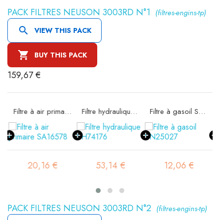
PACK FILTRES NEUSON 3003RD N°1
(filtres-engins-tp)

VIEW THIS PACK

BUY THIS PACK
159,67 €
rité SA16298
Filtre à air primaire SA16578
Filtre hydraulique SH74176
Filtre à gasoil SN25027
20,16 €
53,14 €
12,06 €
PACK FILTRES NEUSON 3003RD N°2
(filtres-engins-tp)