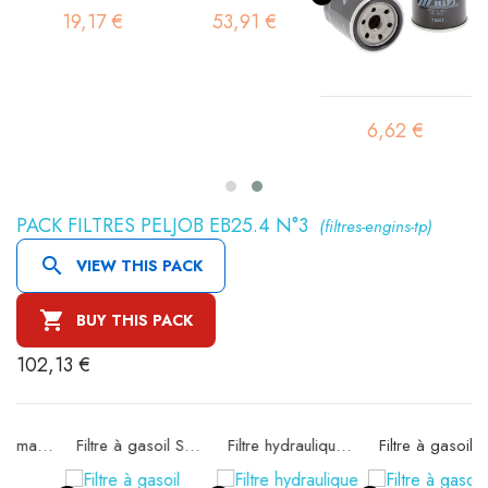
19,17 €
53,91 €
6,62 €
PACK FILTRES PELJOB EB25.4 N°3
(filtres-engins-tp)

VIEW THIS PACK

BUY THIS PACK
102,13 €
e SA16578
Filtre à gasoil SBH 1
Filtre hydraulique SH56605
Filtre à gasoil SN21581