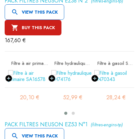
PACK FILTRES NEUSON EZ38 N°2
(filtres-engins-tp)

VIEW THIS PACK

BUY THIS PACK
167,60 €
rité SA16298
Filtre à air primaire SA16578
Filtre hydraulique SH74176
Filtre à gasoil SN70343
20,10 €
52,99 €
28,24 €
PACK FILTRES NEUSON EZ53 N°1
(filtres-engins-tp)

VIEW THIS PACK