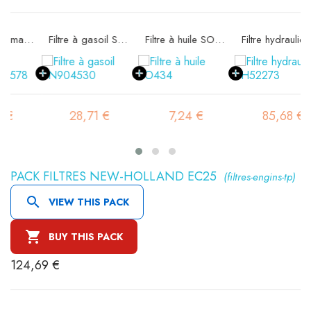
e SA16578
Filtre à gasoil SN904530
Filtre à huile SO434
Filtre hydraulique SH52273
28,71 €
7,24 €
85,68 €
PACK FILTRES NEW-HOLLAND EC25
(filtres-engins-tp)

VIEW THIS PACK

BUY THIS PACK
124,69 €