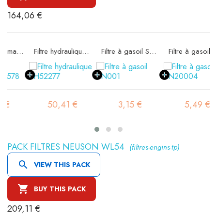
164,06 €
e SA16578
Filtre hydraulique SH52277
Filtre à gasoil SN001
Filtre à gasoil SN20004
50,41 €
3,15 €
5,49 €
PACK FILTRES NEUSON WL54
(filtres-engins-tp)

VIEW THIS PACK

BUY THIS PACK
209,11 €