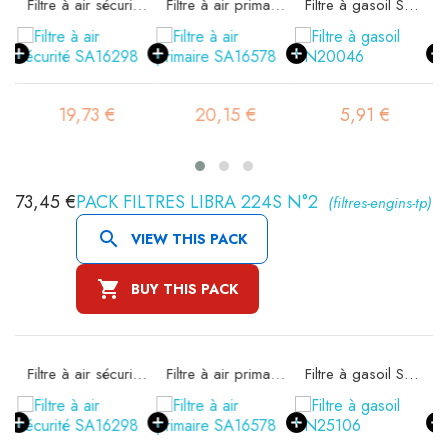
Filtre à air sécurité SA16298
Filtre à air primaire SA16578
Filtre à gasoil SN20046
19,73 €
20,15 €
5,91 €
73,45 €
PACK FILTRES LIBRA 224S N°2
(filtres-engins-tp)

VIEW THIS PACK

BUY THIS PACK
1
Filtre à air sécurité SA16298
Filtre à air primaire SA16578
Filtre à gasoil SN25106