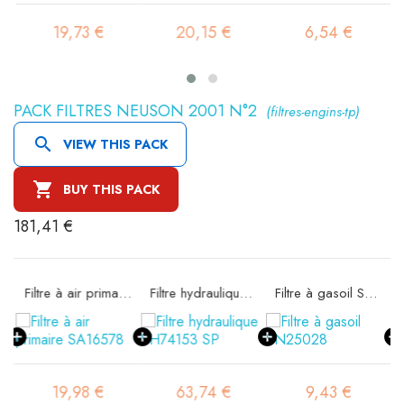
19,73 €
20,15 €
6,54 €
PACK FILTRES NEUSON 2001 N°2
(filtres-engins-tp)

VIEW THIS PACK

BUY THIS PACK
181,41 €
rité SA16298
Filtre à air primaire SA16578
Filtre hydraulique SH74153 SP
Filtre à gasoil SN25028
19,98 €
63,74 €
9,43 €