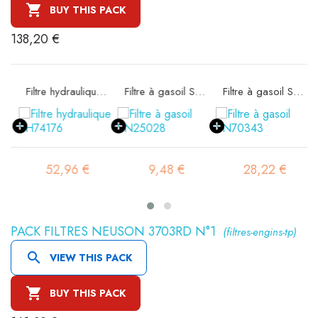

BUY THIS PACK
138,20 €
e SA16578
Filtre hydraulique SH74176
Filtre à gasoil SN25028
Filtre à gasoil SN70343
52,96 €
9,48 €
28,22 €
PACK FILTRES NEUSON 3703RD N°1
(filtres-engins-tp)

VIEW THIS PACK

BUY THIS PACK