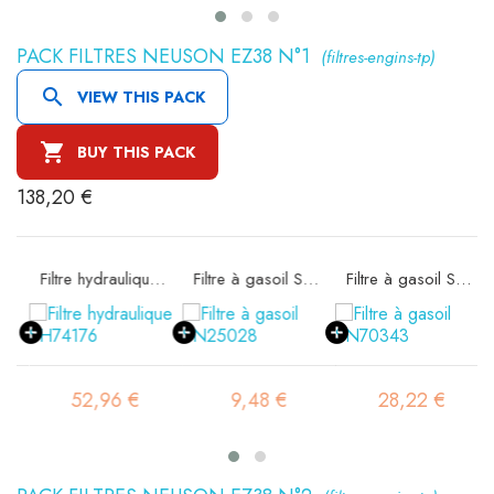
PACK FILTRES NEUSON EZ38 N°1
(filtres-engins-tp)

VIEW THIS PACK

BUY THIS PACK
138,20 €
e SA16578
Filtre hydraulique SH74176
Filtre à gasoil SN25028
Filtre à gasoil SN70343
52,96 €
9,48 €
28,22 €