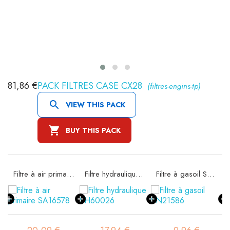
81,86 €
PACK FILTRES CASE CX28
(filtres-engins-tp)

VIEW THIS PACK

BUY THIS PACK
rité SA16298
Filtre à air primaire SA16578
Filtre hydraulique SH60026
Filtre à gasoil SN21586