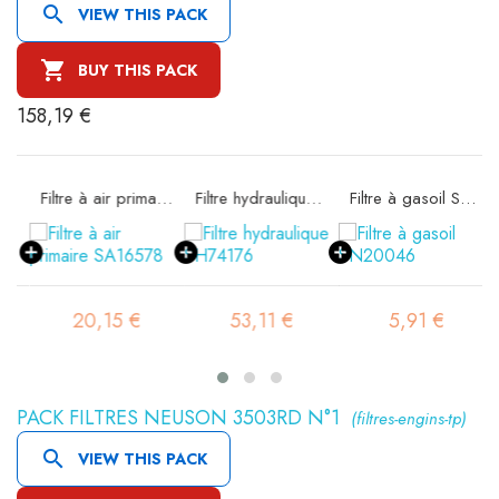

VIEW THIS PACK

BUY THIS PACK
158,19 €
rité SA16298
Filtre à air primaire SA16578
Filtre hydraulique SH74176
Filtre à gasoil SN20046
20,15 €
53,11 €
5,91 €
PACK FILTRES NEUSON 3503RD N°1
(filtres-engins-tp)

VIEW THIS PACK