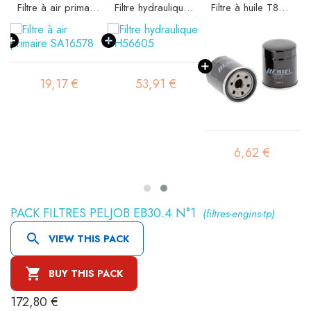
Filtre à air primaire SA16578
Filtre hydraulique SH56605
Filtre à huile T8307
19,17 €
53,91 €
6,62 €
PACK FILTRES PELJOB EB30.4 N°1
(filtres-engins-tp)

VIEW THIS PACK

BUY THIS PACK
172,80 €