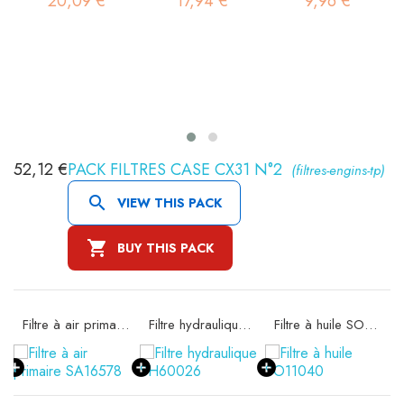
20,09 €
17,94 €
9,96 €
52,12 €
PACK FILTRES CASE CX31 N°2
(filtres-engins-tp)

VIEW THIS PACK

BUY THIS PACK
Filtre à air primaire SA16578
Filtre hydraulique SH60026
Filtre à huile SO11040