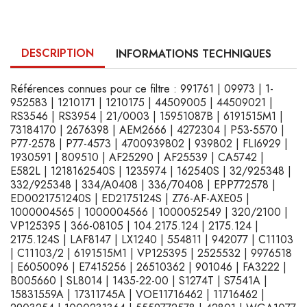
DESCRIPTION
INFORMATIONS TECHNIQUES
Références connues pour ce filtre : 991761 | 09973 | 1-
952583 | 1210171 | 1210175 | 44509005 | 44509021 |
RS3546 | RS3954 | 21/0003 | 15951087B | 6191515M1 |
73184170 | 2676398 | AEM2666 | 4272304 | P53-5570 |
P77-2578 | P77-4573 | 4700939802 | 939802 | FLI6929 |
1930591 | 809510 | AF25290 | AF25539 | CA5742 |
E582L | 1218162540S | 1235974 | 162540S | 32/925348 |
332/925348 | 334/A0408 | 336/70408 | EPP772578 |
ED0021751240S | ED2175124S | Z76-AF-AXE05 |
1000004565 | 1000004566 | 1000052549 | 320/2100 |
VP125395 | 366-08105 | 104.2175.124 | 2175.124 |
2175.124S | LAF8147 | LX1240 | 554811 | 942077 | C11103
| C11103/2 | 6191515M1 | VP125395 | 2525532 | 9976518
| E6050096 | E7415256 | 26510362 | 901046 | FA3222 |
B005660 | SL8014 | 1435-22-00 | S1274T | S7541A |
15831559A | 17311745A | VOE11716462 | 11716462 |