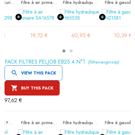
rité SA16298
Filtre à air primaire SA16578
Filtre hydraulique SH65538
Filtre à gasoil SN21581
19,72 €
60,95 €
10,39 €
PACK FILTRES PELJOB EB25.4 N°1
(filtres-engins-tp)

VIEW THIS PACK

BUY THIS PACK
97,62 €
Filtre à air primaire SA16578
Filtre hydraulique SH66381
Filtre à gasoil SN21581