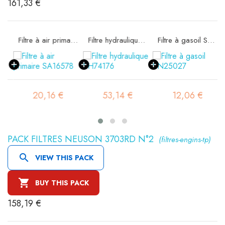
161,33 €
rité SA16298
Filtre à air primaire SA16578
Filtre hydraulique SH74176
Filtre à gasoil SN25027
20,16 €
53,14 €
12,06 €
PACK FILTRES NEUSON 3703RD N°2
(filtres-engins-tp)

VIEW THIS PACK

BUY THIS PACK
158,19 €