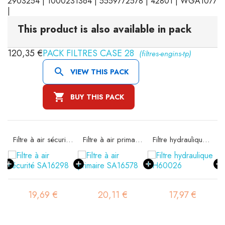
2903254 | 1000231364 | 5559772578 | 42801 | WGA1077
|
This product is also available in pack
120,35 €
PACK FILTRES CASE 28
(filtres-engins-tp)

VIEW THIS PACK

BUY THIS PACK
Filtre à air sécurité SA16298
Filtre à air primaire SA16578
Filtre hydraulique SH60026
19,69 €
20,11 €
17,97 €