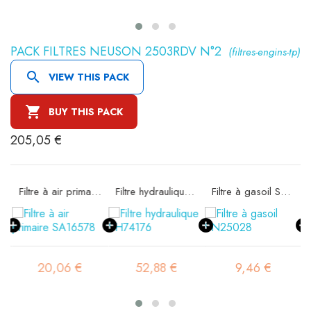
PACK FILTRES NEUSON 2503RDV N°2
(filtres-engins-tp)

VIEW THIS PACK

BUY THIS PACK
205,05 €
rité SA16298
Filtre à air primaire SA16578
Filtre hydraulique SH74176
Filtre à gasoil SN25028
20,06 €
52,88 €
9,46 €