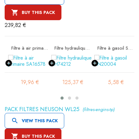

BUY THIS PACK
239,82 €
rité SA16298
Filtre à air primaire SA16578
Filtre hydraulique SH74212
Filtre à gasoil SN20004
19,96 €
125,37 €
5,58 €
PACK FILTRES NEUSON WL25
(filtres-engins-tp)

VIEW THIS PACK

BUY THIS PACK