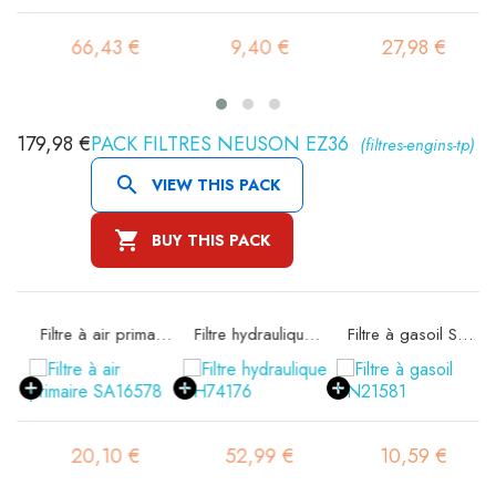
66,43 €
9,40 €
27,98 €
179,98 €
PACK FILTRES NEUSON EZ36
(filtres-engins-tp)

VIEW THIS PACK

BUY THIS PACK
rité SA16298
Filtre à air primaire SA16578
Filtre hydraulique SH74176
Filtre à gasoil SN21581
20,10 €
52,99 €
10,59 €