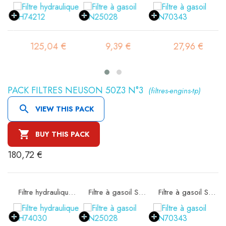
125,04 €
9,39 €
27,96 €
PACK FILTRES NEUSON 50Z3 N°3
(filtres-engins-tp)

VIEW THIS PACK

BUY THIS PACK
180,72 €
e SA16578
Filtre hydraulique SH74030
Filtre à gasoil SN25028
Filtre à gasoil SN70343