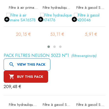
rité SA16298
Filtre à air primaire SA16578
Filtre hydraulique SH74176
Filtre à gasoil SN20046
20,15 €
53,11 €
5,91 €
PACK FILTRES NEUSON 50Z3 N°1
(filtres-engins-tp)

VIEW THIS PACK

BUY THIS PACK
209,48 €
e SA16578
Filtre hydraulique SH74212
Filtre à gasoil SN25028
Filtre à gasoil SN70343