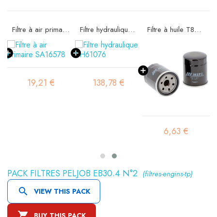
Filtre à air primaire SA16578
Filtre hydraulique SH61076
Filtre à huile T8307
19,21 €
138,78 €
6,63 €
PACK FILTRES PELJOB EB30.4 N°2
(filtres-engins-tp)

VIEW THIS PACK

BUY THIS PACK