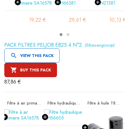
19,22 €
29,61 €
10,13 €
PACK FILTRES PELJOB EB25.4 N°2
(filtres-engins-tp)

VIEW THIS PACK

BUY THIS PACK
87,86 €
Filtre à air primaire SA16578
Filtre hydraulique SH56605
Filtre à huile T8307