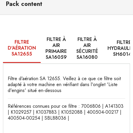
Pack content
FILTRE À
FILTRE À
FILTRE
FILTRE
AIR
AIR
D'AÉRATION
HYDRAULI
PRIMAIRE
SÉCURITÉ
SA12655
SH6014
SA16059
SA16080
Filtre d'aération SA 12655. Veillez à ce que ce filtre soit
adapté à votre machine en vérifiant dans l'onglet 'Liste
d'engins' situé en-dessous
Références connues pour ce filtre : 7006806 | A141303
| K1029257 | K1037883 | K1052088 | 400504-00217 |
400504-00254 | SBL88036 |