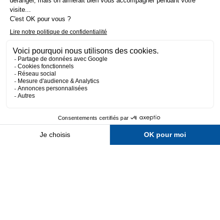
Fait avec 💛 par l’agence Wapiti
-
Mentions légales
-
Politique de confidentialité
-
CGV
-
Plan du site
7,20 € TTC