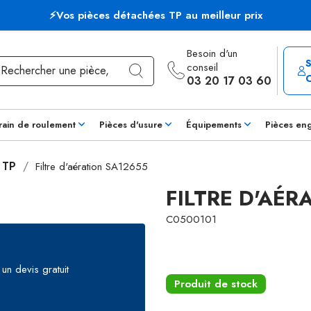
⚡Vos pièces détachées TP au meilleur prix
Besoin d'un
conseil
03 20 17 03 60
rain de roulement
Pièces d'usure
Équipements
Pièces en
s TP
Filtre d'aération SA12655
FILTRE D'AÉR
C0500101
un devis gratuit
Produit de stock