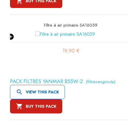

BUY THIS PACK
Filtre à air primaire SA16059
19,90 €
PACK FILTRES YANMAR B55W-2
(filtres-engins-tp)

VIEW THIS PACK

BUY THIS PACK