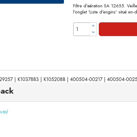
Filtre d'aération SA 12655. Veill
l'onglet 'Liste d'engins' situé en
K1029257 | K1037883 | K1052088 | 400504-00217 | 400504-002
pack
s-tp)