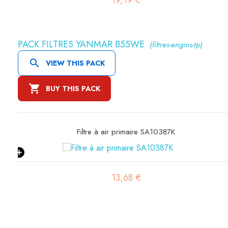
19,19 €
PACK FILTRES YANMAR B55WE
(filtres-engins-tp)

VIEW THIS PACK

BUY THIS PACK
Filtre à air primaire SA10387K
13,68 €