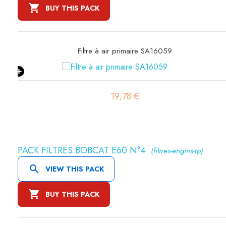

BUY THIS PACK
Filtre à air primaire SA16059
19,78 €
PACK FILTRES BOBCAT E60 N°4
(filtres-engins-tp)

VIEW THIS PACK

BUY THIS PACK