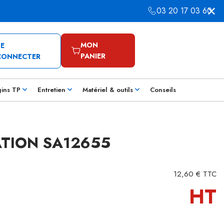
03 20 17 03 60
MON
SE
PANIER
CONNECTER
gins TP
Entretien
Matériel & outils
Conseils
ATION SA12655
12,60 € TTC
HT