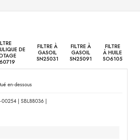
ILTRE
FILTRE À
FILTRE À
FILTRE
ULIQUE DE
GASOIL
GASOIL
À HUILE
LOTAGE
SN25031
SN25091
SO6105
60719
situé en-dessous
4-00254 | SBL88036 |