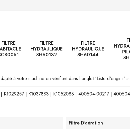
F
FILTRE
FILTRE
FILTRE
HYDRA
ABITACLE
HYDRAULIQUE
HYDRAULIQUE
PI
SC80051
SH60132
SH60144
SH
 adapté à votre machine en vérifiant dans l'onglet 'Liste d'engins' 
03 | K1029257 | K1037883 | K1052088 | 400504-00217 | 40050
Filtre D'aération