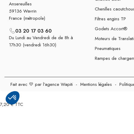
Ansereuilles
Chenilles caoutchou
59136 Wavrin
France (métropole)
Filtres engins TP
Godets Accort®
03 20 17 03 60
Du Lundi au Vendredi de de 8h à
Moteurs de Translat
17h30 (vendredi 16h30)
Pneumatiques
Rampes de chargem
Fait avec 💛 par l’agence Wapiti
-
Mentions légales
-
Politiqu
7,20 € TTC