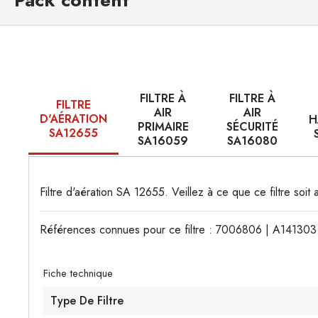
Pack content
FILTRE À
FILTRE À
FILTRE
AIR
AIR
D'AÉRATION
H
PRIMAIRE
SÉCURITÉ
SA12655
SA16059
SA16080
Filtre d'aération SA 12655. Veillez à ce que ce filtre soit
Références connues pour ce filtre : 7006806 | A1413
Fiche technique
Type De Filtre