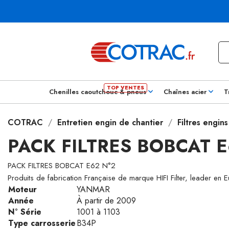
Chenilles caoutchouc & pneus
Chaînes acier
T
COTRAC
Entretien engin de chantier
Filtres engin
PACK FILTRES BOBCAT E
PACK FILTRES BOBCAT E62 N°2
Produits de fabrication Française de marque HIFI Filter, leader en 
Moteur
YANMAR
Année
À partir de 2009
N° Série
1001 à 1103
Type carrosserie
B34P