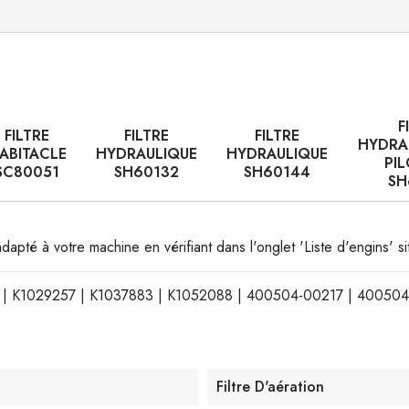
F
FILTRE
FILTRE
FILTRE
HYDRA
ABITACLE
HYDRAULIQUE
HYDRAULIQUE
PI
SC80051
SH60132
SH60144
SH
 adapté à votre machine en vérifiant dans l'onglet 'Liste d'engins' 
03 | K1029257 | K1037883 | K1052088 | 400504-00217 | 40050
Filtre D'aération