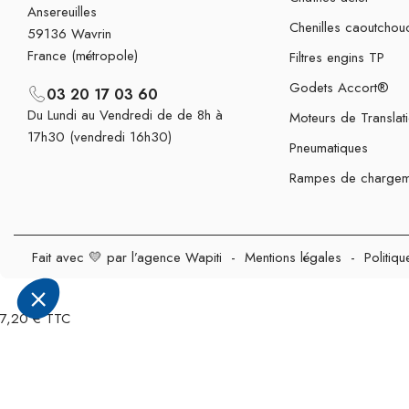
Ansereuilles
Chenilles caoutchou
59136 Wavrin
France (métropole)
Filtres engins TP
Godets Accort®
03 20 17 03 60
Du Lundi au Vendredi de de 8h à
Moteurs de Translat
17h30 (vendredi 16h30)
Pneumatiques
Rampes de chargem
Fait avec 💛 par l’agence Wapiti
-
Mentions légales
-
Politiqu
7,20 € TTC