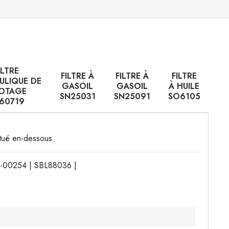
ILTRE
FILTRE À
FILTRE À
FILTRE
ULIQUE DE
GASOIL
GASOIL
À HUILE
LOTAGE
SN25031
SN25091
SO6105
60719
situé en-dessous
4-00254 | SBL88036 |