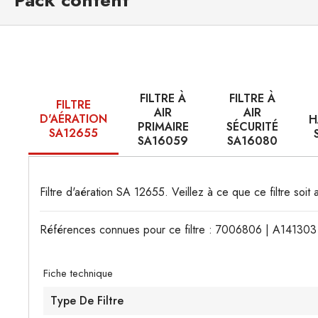
Pack content
FILTRE À
FILTRE À
FILTRE
AIR
AIR
D'AÉRATION
H
PRIMAIRE
SÉCURITÉ
SA12655
SA16059
SA16080
Filtre d'aération SA 12655. Veillez à ce que ce filtre soit
Références connues pour ce filtre : 7006806 | A1413
Fiche technique
Type De Filtre