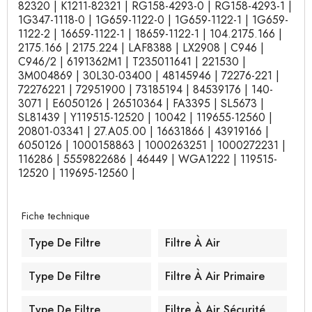
82320 | K1211-82321 | RG158-4293-0 | RG158-4293-1 |
1G347-1118-0 | 1G659-1122-0 | 1G659-1122-1 | 1G659-
1122-2 | 16659-1122-1 | 18659-1122-1 | 104.2175.166 |
2175.166 | 2175.224 | LAF8388 | LX2908 | C946 |
C946/2 | 6191362M1 | T235011641 | 221530 |
3M004869 | 30L30-03400 | 48145946 | 72276-221 |
72276221 | 72951900 | 73185194 | 84539176 | 140-
3071 | E6050126 | 26510364 | FA3395 | SL5673 |
SL81439 | Y119515-12520 | 10042 | 119655-12560 |
20801-03341 | 27.A05.00 | 16631866 | 43919166 |
6050126 | 1000158863 | 1000263251 | 1000272231 |
116286 | 5559822686 | 46449 | WGA1222 | 119515-
12520 | 119695-12560 |
Fiche technique
Type De Filtre
Filtre À Air
Type De Filtre
Filtre À Air Primaire
Type De Filtre
Filtre À Air Sécurité