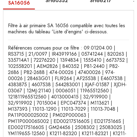
SH60352
SH66217
S
SA16056
Filtre à air primaire SA 16056 compatible avec toutes les
machines du tableau 'Liste d'engins' ci-dessous.
Références connues pour ce filtre : 09.01204.00 |
RS3715 | 21/0097 | IR43919166 | 05741244 | 820263 |
335714A1 | 72276220 | 1394834 | 1555410 | 6673752 |
102558201 | AEM2826 | 840352 | P81-2440 | P82-
2686 | P82-2688 | 474-00026 | 47400026 | 974-
00026 | 28463G01 | FLI9264 | AF25538 | E4607538 |
4383875 | 4607538 | 544283001 | XJAF-01587 | XJDH-
03067 | 12MJ-21140 | 0006051 | 11965512560 |
121811965512560 | 4013000415 | 32/919900 |
32/919902 | 7015004 | EPC047374 | M113621 |
M137393 | 11013-1290 | 11013-7029 | 11013-7048 |
PA11P00002S002 | PM02P000063 |
PM11P00006S002 | ED0021751660S | ED2175166S |
ED0021751660S | GM24456 | 2508302 | 2508302S |
YM119655-12560 | K1211-82320 | K1211-82321 | K1211-