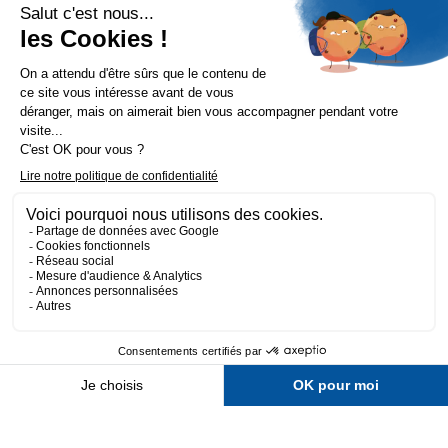
Notre société

Fait avec 💛 par l’agence Wapiti
-
Mentions légales
-
Politique de confidentialité
-
CGV
-
Plan du site
7,20 € TTC