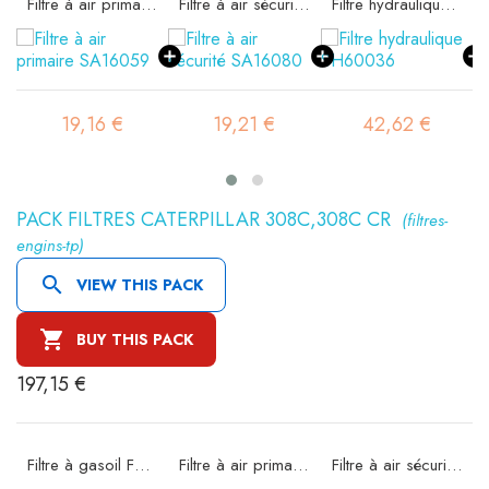
Filtre à air primaire SA16059
Filtre à air sécurité SA16080
Filtre hydraulique SH60036
19,16 €
19,21 €
42,62 €
PACK FILTRES CATERPILLAR 308C,308C CR
(filtres-
engins-tp)

VIEW THIS PACK

BUY THIS PACK
197,15 €
Filtre à gasoil FT7220
Filtre à air primaire SA16059
Filtre à air sécurité SA16080