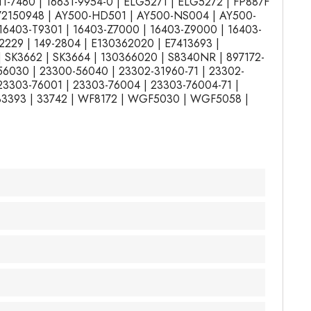
311-7460 | 16631-9954-0 | ELG5271 | ELG5272 | FP887F
| 72150948 | AY500-HD501 | AY500-NS004 | AY500-
16403-T9301 | 16403-Z7000 | 16403-Z9000 | 16403-
2229 | 149-2804 | E130362020 | E7413693 |
| SK3662 | SK3664 | 130366020 | S8340NR | 897172-
56030 | 23300-56040 | 23302-31960-71 | 23302-
23303-76001 | 23303-76004 | 23303-76004-71 |
 33393 | 33742 | WF8172 | WGF5030 | WGF5058 |