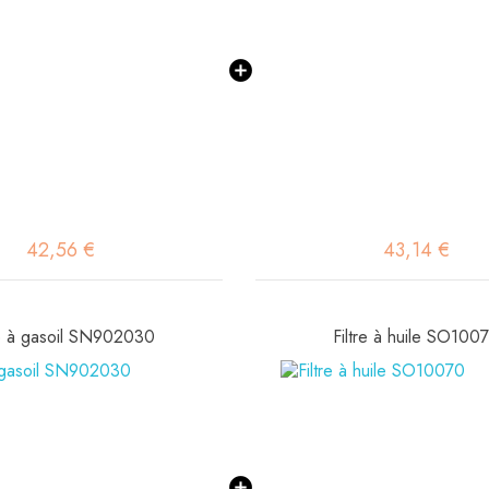
42,56 €
43,14 €
re à gasoil SN902030
Filtre à huile SO100