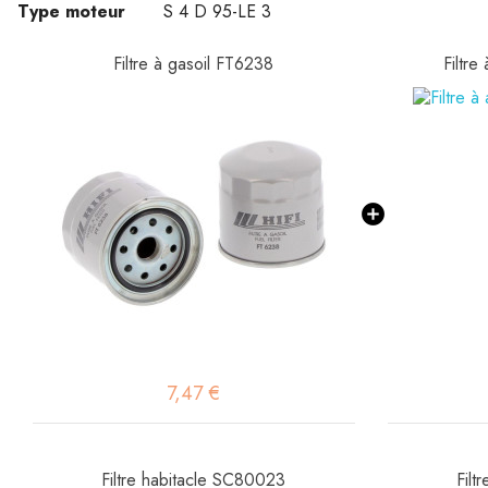
Type moteur
S 4 D 95-LE 3
Filtre à gasoil FT6238
Filtre
7,47 €
Filtre habitacle SC80023
Filt