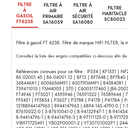
FILTRE
FILTRE À
FILTRE À
FILTRE
À
AIR
AIR
HABITACLE
GASOIL
PRIMAIRE
SÉCURITÉ
SC80023
FT6238
SA16059
SA16080
Filtre à gasoil FT 6238. Filtre de marque HIFI FILTER, la 
Consultez la liste des engins compatibles ci-dessous afin de 
Références connues pour ce filtre : IF354 | KF1551 |
86.02001.45 | 86.04001.12 | BF13 | BF7648 | BF7840
368446A1 | 6006656M91 | 6007906M91 | 84584081 | 87
739411010 | FSM4005 | 370 | C6003117460 | J86-2003
FT4946 | FT5021 | 4395946 | 76591522 | 76589644 | 7
FF5451 | FF5854 | P3627 | P3788 | P4178 | P4178A | 
12188944147963 | 8944147963 | 6894-143-4790-0 | 1-1
87610022-0 | 5-87610041-0 | 8-94132947-1 | 8-9414347
8-94414796-1 | 8-94414796-3 | 8-97111125-0 | 8-971
VI8971725491 | YB02P00001-2 | YT30T01002P1 | 2446U