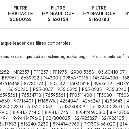
FILTRE
FILTRE
FILTRE
HABITACLE
HYDRAULIQUE
HYDRAULIQUE
H
SC80026
SH60154
SH60183
marque leader des filtres compatibles.
vous assurer que votre machine agricole, engin TP etc. monte ce filtr
 NF2252 | NF2357 | TF1257 | TF1975 | 2900.5353 | 05.60410.07
 | BF7967 | 6639922 | N4300 | 0986AF0115 | 1457434300 | 16
516468 | 87780174 | 1504142 | 1504142E | 3964609 | HDF522
1 | J86-20230 | P55-0057 | P55-0225 | P55-0238 | P55-3240 
6595561 | 76554713 | 76595561 | FF0511400 | FF5030 | FF5081 
P4530 | 97718401 | H168WK | 4254047 | 4265247 | 4285643 | 
3240023-0 | 5-13200053-1 | 5-13240009-1 | 5-13240023-0 | 5
9-0 | 8-94151744-0 | 8-94151745-1 | 8-94246908-0 | 8-943706
72549-1 | 9-94414796-0 | 02/800025 | 32/925827 | 32/926105 
175S3 | 513240-0230 | 894414-7963 | PK1303-66-020 | Z14-F