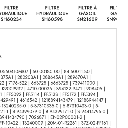
FILTRE
FILTRE
FILTRE À
FILTRE 
YDRAULIQUE
HYDRAULIQUE
GASOIL
GASOIL
SH60234
SH60598
SN21609
SN9020
e.
 | 0560410MI07 | 60.00180.00 | 84.60011.80 |
8375A1 | 282203A1 | 288645A1 | 289670A1 |
 | 7176-522 | 663728 | 6663728 | 739411000 |
| K9009932 | 4710-00036 | 894132-9471 | 908405 |
| FF5092 | FF5114 | FF5138 | FF5172 | FF5394 |
4429491 | 4616542 | 1218894143479 | 12188944147 |
-13240235-0 | 5-87310335-0 | 5-87310433-0 | 5-
21-1 | 8-94399079-0 | 8-94399171-0 | 8-94414796-0 |
| 8941434790 | 7026871 | EN02P00001-2 |
F-10422 | 13240009 | 20M-01-R2261 | 37Z-02-FF161 |