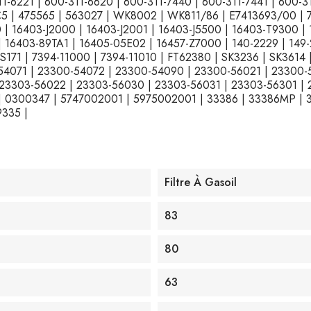
11-6221 | 600-311-6620 | 600-311-7440 | 600-311-7441 | 600-
KC5 | 475565 | 563027 | WK8002 | WK811/86 | E7413693/00 
 16403-J2000 | 16403-J2001 | 16403-J5500 | 16403-T9300 | 
16403-89TA1 | 16405-05E02 | 16457-Z7000 | 140-2229 | 149-
71 | 7394-11000 | 7394-11010 | FT62380 | SK3236 | SK3614 
54071 | 23300-54072 | 23300-54090 | 23300-56021 | 23300-
 23303-56022 | 23303-56030 | 23303-56031 | 23303-56301 | 
 | 0300347 | 5747002001 | 5975002001 | 33386 | 33386MP |
335 |
Filtre À Gasoil
83
80
63