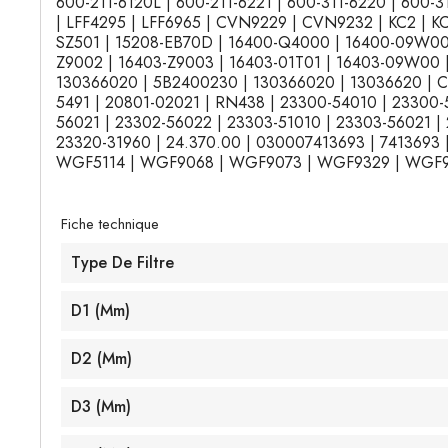
600-211-6120L | 600-211-6221 | 600-311-6220 | 600-3
| LFF4295 | LFF6965 | CVN9229 | CVN9232 | KC2 | 
SZ501 | 15208-EB70D | 16400-Q4000 | 16400-09W00 |
Z9002 | 16403-Z9003 | 16403-01T01 | 16403-09W00 | 
130366020 | 5B2400230 | 130366020 | 13036620 | CS1
5491 | 20801-02021 | RN438 | 23300-54010 | 23300-
56021 | 23302-56022 | 23303-51010 | 23303-56021 |
23320-31960 | 24.370.00 | 030007413693 | 7413693
WGF5114 | WGF9068 | WGF9073 | WGF9329 | WGF9
Fiche technique
Type De Filtre
D1 (mm)
D2 (mm)
D3 (mm)