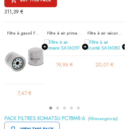
311,39 €
Filtre à gasoil FT6238
Filtre à air primaire SA16059
Filtre à air sécurité SA16080
19,96 €
20,01 €
7,47 €
PACK FILTRES KOMATSU PC78MR-6
(filtres-engins-tp)

VIEW THIS PACK