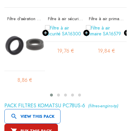
Filtre d'aération SA12959
Filtre à air sécurité SA16300
Filtre à air primaire SA16579
19,76 €
19,84 €
8,86 €
PACK FILTRES KOMATSU PC78US-6
(filtres-engins-tp)

VIEW THIS PACK

BUY THIS PACK