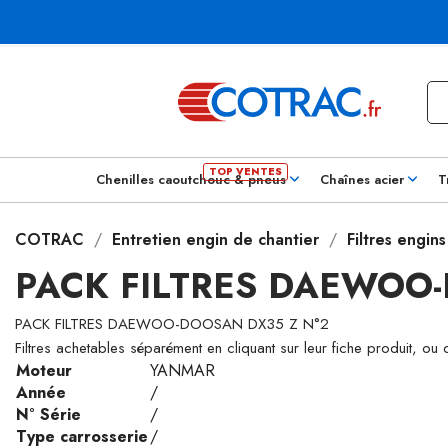
Chenilles caoutchouc & pneus
Chaînes acier
T
COTRAC
Entretien engin de chantier
Filtres engin
PACK FILTRES DAEWOO
PACK FILTRES DAEWOO-DOOSAN DX35 Z N°2
Filtres achetables séparément en cliquant sur leur fiche produit, ou
Moteur
YANMAR
Année
/
N° Série
/
Type carrosserie
/