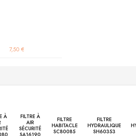
7,50 €
E À
FILTRE À
FILTRE
FILTRE
R
AIR
HABITACLE
HYDRAULIQUE
H
RITÉ
SÉCURITÉ
SC80085
SH60353
080
SA16190