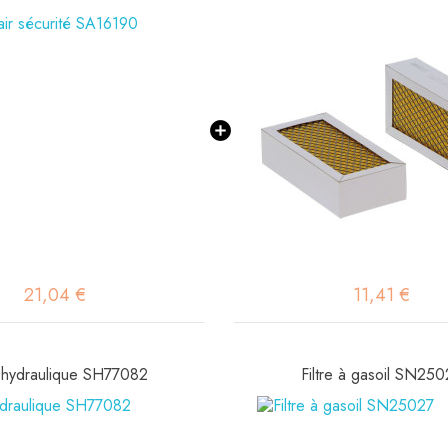
21,04 €
11,41 €
e hydraulique SH77082
Filtre à gasoil SN25