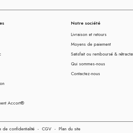
es
Notre société
Livraison et retours
Moyens de paiement
c
Satisfait ou remboursé & rétracta
Qui sommes-nous
Contactez-nous
ion
ent Accort®
e de confidentialité
-
CGV
-
Plan du site