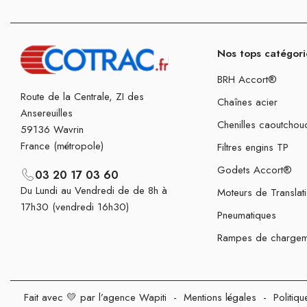
Nos tops catégori
BRH Accort®
Route de la Centrale, ZI des
Chaînes acier
Ansereuilles
Chenilles caoutchou
59136 Wavrin
France (métropole)
Filtres engins TP
Godets Accort®
03 20 17 03 60
Du Lundi au Vendredi de de 8h à
Moteurs de Translat
17h30 (vendredi 16h30)
Pneumatiques
Rampes de chargem
Fait avec 💛 par l’agence Wapiti
-
Mentions légales
-
Politiqu