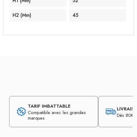
H1 (mm)
52
H2 (mm)
45
TARIF IMBATTABLE
LIVRAIS
Compatible avec les grandes
Dès 80€ d
marques