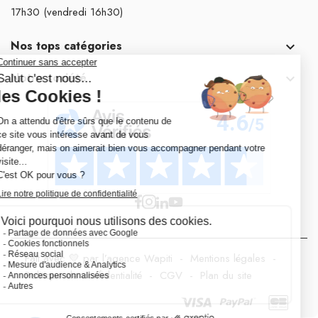
17h30 (vendredi 16h30)
Nos tops catégories

Notre société

Fait avec 💛 par l’agence Wapiti
-
Mentions légales
-
Politique de confidentialité
-
CGV
-
Plan du site