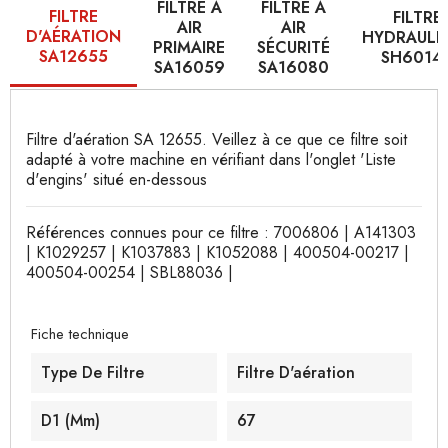
FILTRE À
FILTRE À
FILTRE
FILTRE
AIR
AIR
D'AÉRATION
HYDRAULI
PRIMAIRE
SÉCURITÉ
SA12655
SH6014
SA16059
SA16080
Filtre d'aération SA 12655. Veillez à ce que ce filtre soit
adapté à votre machine en vérifiant dans l'onglet 'Liste
d'engins' situé en-dessous
Références connues pour ce filtre : 7006806 | A141303
| K1029257 | K1037883 | K1052088 | 400504-00217 |
400504-00254 | SBL88036 |
Fiche technique
Type De Filtre
Filtre D'aération
D1 (mm)
67