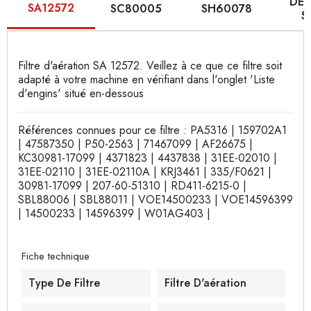
DE 
SA12572
SC80005
SH60078
S
Filtre d'aération SA 12572. Veillez à ce que ce filtre soit
adapté à votre machine en vérifiant dans l'onglet 'Liste
d'engins' situé en-dessous
Références connues pour ce filtre : PA5316 | 159702A1
| 47587350 | P50-2563 | 71467099 | AF26675 |
KC30981-17099 | 4371823 | 4437838 | 31EE-02010 |
31EE-02110 | 31EE-02110A | KRJ3461 | 335/F0621 |
30981-17099 | 207-60-51310 | RD411-6215-0 |
SBL88006 | SBL88011 | VOE14500233 | VOE14596399
| 14500233 | 14596399 | W01AG403 |
Fiche technique
Type De Filtre
Filtre D'aération