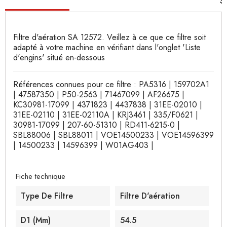
S
Filtre d'aération SA 12572. Veillez à ce que ce filtre soit
adapté à votre machine en vérifiant dans l'onglet 'Liste
d'engins' situé en-dessous
Références connues pour ce filtre : PA5316 | 159702A1
| 47587350 | P50-2563 | 71467099 | AF26675 |
KC30981-17099 | 4371823 | 4437838 | 31EE-02010 |
31EE-02110 | 31EE-02110A | KRJ3461 | 335/F0621 |
30981-17099 | 207-60-51310 | RD411-6215-0 |
SBL88006 | SBL88011 | VOE14500233 | VOE14596399
| 14500233 | 14596399 | W01AG403 |
Fiche technique
Type De Filtre
Filtre D'aération
D1 (mm)
54.5