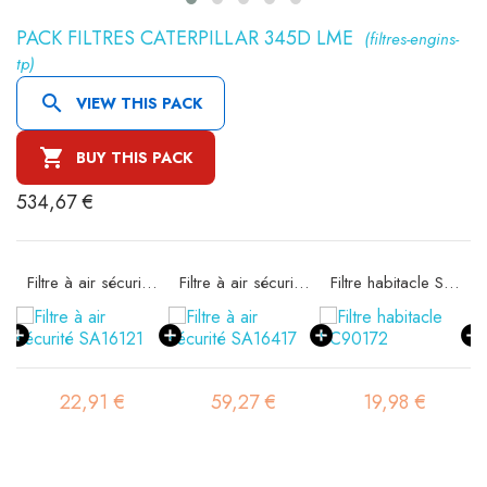
PACK FILTRES CATERPILLAR 345D LME
(filtres-engins-
tp)

VIEW THIS PACK

BUY THIS PACK
534,67 €
57
Filtre à air sécurité SA16121
Filtre à air sécurité SA16417
Filtre habitacle SC90172
22,91 €
59,27 €
19,98 €