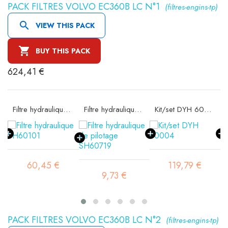
PACK FILTRES VOLVO EC360B LC N°1
(filtres-engins-tp)

VIEW THIS PACK

BUY THIS PACK
624,41 €
Filtre hydraulique SH60101
Filtre hydraulique de pilotage SH60719
Kit/set DYH 60004
60,45 €
119,79 €
9,73 €
PACK FILTRES VOLVO EC360B LC N°2
(filtres-engins-tp)