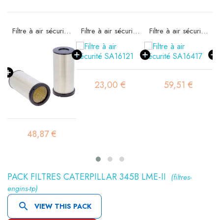
e SA16089
Filtre à air sécurité SA16095
Filtre à air sécurité SA16121
Filtre à air sécurité SA16417
23,00 €
59,51 €
48,87 €
PACK FILTRES CATERPILLAR 345B LME-II
(filtres-
engins-tp)

VIEW THIS PACK