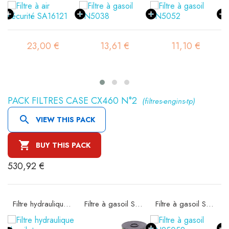
23,00 €
13,61 €
11,10 €
PACK FILTRES CASE CX460 N°2
(filtres-engins-tp)

VIEW THIS PACK

BUY THIS PACK
530,92 €
72
Filtre hydraulique de pilotage SH60264
Filtre à gasoil SN25045
Filtre à gasoil SN25052