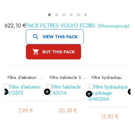
622,10 €
PACK FILTRES VOLVO EC380
(filtres-engins-tp)

VIEW THIS PACK

BUY THIS PACK
09
Filtre d'aération SA12572
Filtre habitacle SC60014
Filtre hydraulique de pilotage SH60264
7,99 €
20,38 €
13,92 €