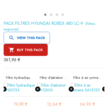
PACK FILTRES HYUNDAI ROBEX 480 LC-9
(filtres-
engins-tp)

VIEW THIS PACK

BUY THIS PACK
361,96 €
SC80071
Filtre hydraulique SH60134
Filtre d'aération SA12606
Filtre à air primaire SA16120
19,98 €
12,64 €
64,90 €