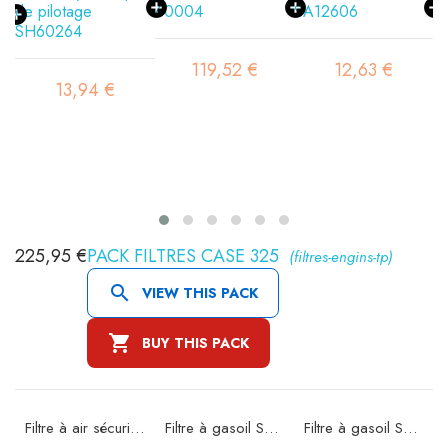
119,52 €
12,63 €
13,94 €
225,95 €
PACK FILTRES CASE 325
(filtres-engins-tp)

VIEW THIS PACK

BUY THIS PACK
e SA16120
Filtre à air sécurité SA16121
Filtre à gasoil SN5038
Filtre à gasoil SN5052