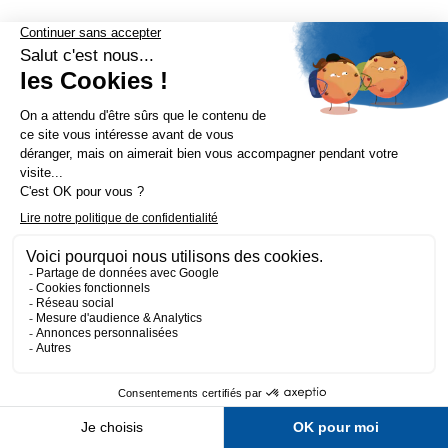
PACK FILTRES KOMATSU D155A-6
(filtres-engins-tp)

VIEW THIS PACK

BUY THIS PACK
88,08 €
Filtre à air primaire SA16120
Filtre à air sécurité SA16121