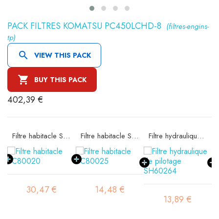
PACK FILTRES KOMATSU PC450LCHD-8
(filtres-engins-
tp)

VIEW THIS PACK

BUY THIS PACK
402,39 €
23
Filtre habitacle SC80020
Filtre habitacle SC80025
Filtre hydraulique de pilotage SH60264
30,47 €
14,48 €
13,89 €