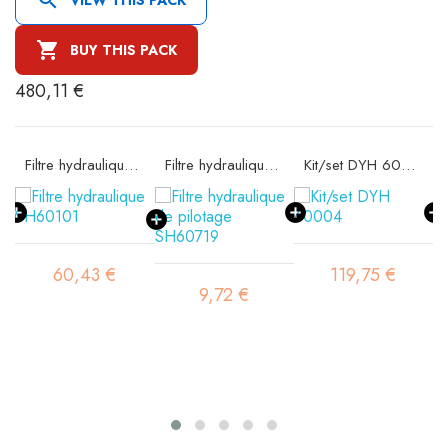

BUY THIS PACK
480,11 €
72
Filtre hydraulique SH60101
Filtre hydraulique de pilotage SH60719
Kit/set DYH 60004
60,43 €
119,75 €
9,72 €