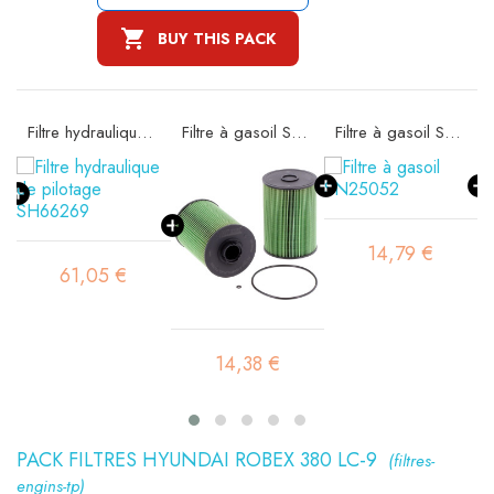

BUY THIS PACK
72
Filtre hydraulique de pilotage SH66269
Filtre à gasoil SN25045
Filtre à gasoil SN25052
14,79 €
61,05 €
14,38 €
PACK FILTRES HYUNDAI ROBEX 380 LC-9
(filtres-
engins-tp)