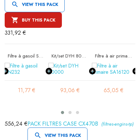

VIEW THIS PACK

BUY THIS PACK
331,92 €
Filtre à gasoil SN232
Kit/set DYH 80000
Filtre à air primaire SA16120
11,77 €
93,06 €
65,05 €
556,24 €
PACK FILTRES CASE CX470B
(filtres-engins-tp)

VIEW THIS PACK