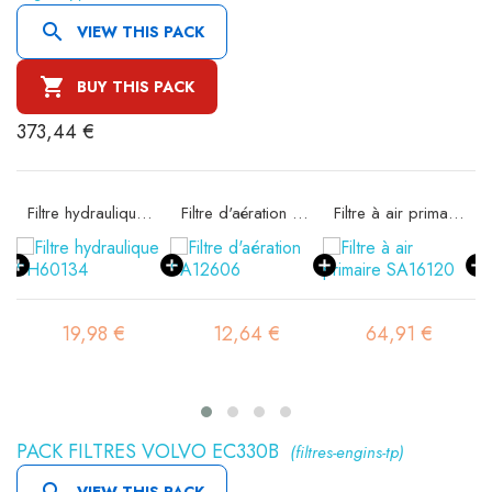

VIEW THIS PACK

BUY THIS PACK
373,44 €
SC80071
Filtre hydraulique SH60134
Filtre d'aération SA12606
Filtre à air primaire SA16120
19,98 €
12,64 €
64,91 €
PACK FILTRES VOLVO EC330B
(filtres-engins-tp)

VIEW THIS PACK