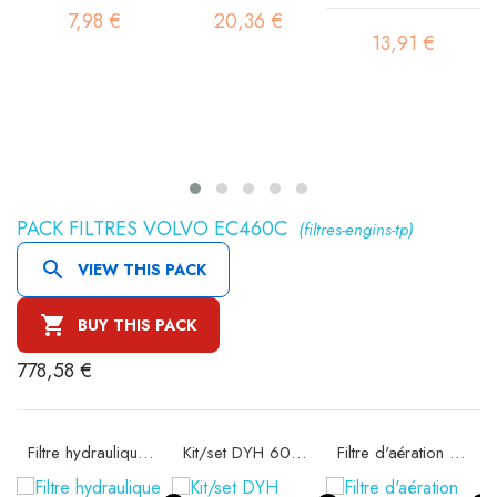
7,98 €
20,36 €
13,91 €
PACK FILTRES VOLVO EC460C
(filtres-engins-tp)

VIEW THIS PACK

BUY THIS PACK
778,58 €
09
Filtre hydraulique de pilotage SH60264
Kit/set DYH 60004
Filtre d'aération SA12606