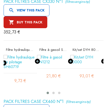
PACK FILTRES CASE CX330 N°1
(filtres-engins-tp)

VIEW THIS PACK

BUY THIS PACK
352,73 €
Filtre hydraulique de pilotage SH60719
Filtre à gasoil SN1212
Kit/set DYH 80000
21,80 €
93,01 €
9,73 €
PACK FILTRES CASE CX460 N°1
(filtres-engins-tp)