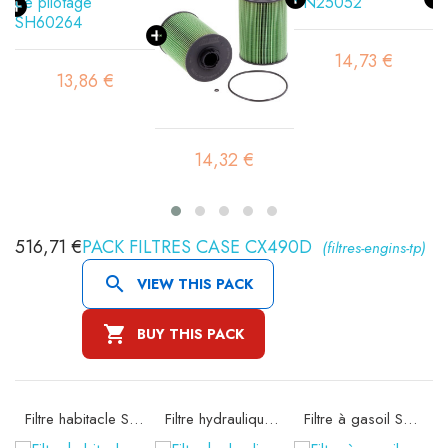
14,73 €
13,86 €
14,32 €
516,71 €
PACK FILTRES CASE CX490D
(filtres-engins-tp)

VIEW THIS PACK

BUY THIS PACK
72
Filtre habitacle SC80104
Filtre hydraulique de pilotage SH66269
Filtre à gasoil SN25044