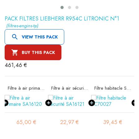
PACK FILTRES LIEBHERR R954C LITRONIC N°1
(filtres-engins-tp)

VIEW THIS PACK

BUY THIS PACK
461,46 €
Filtre à air primaire SA16120
Filtre à air sécurité SA16121
Filtre habitacle SC70027
65,00 €
22,97 €
39,45 €