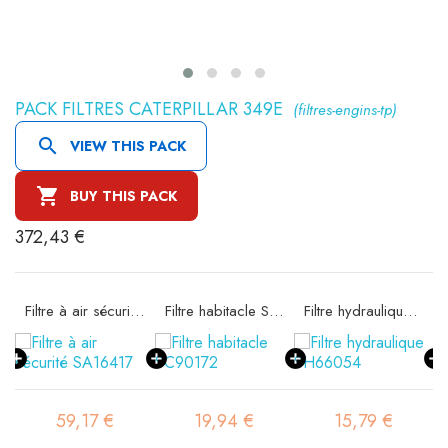
PACK FILTRES CATERPILLAR 349E
(filtres-engins-tp)

VIEW THIS PACK

BUY THIS PACK
372,43 €
ité SA16121
Filtre à air sécurité SA16417
Filtre habitacle SC90172
Filtre hydraulique SH66054
59,17 €
19,94 €
15,79 €