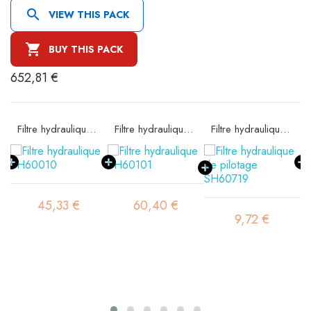

VIEW THIS PACK

BUY THIS PACK
652,81 €
09
Filtre hydraulique SH60010
Filtre hydraulique SH60101
Filtre hydraulique de pilotage SH60719
45,33 €
60,40 €
9,72 €