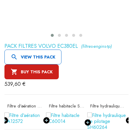
PACK FILTRES VOLVO EC380EL
(filtres-engins-tp)

VIEW THIS PACK

BUY THIS PACK
539,60 €
09
Filtre d'aération SA12572
Filtre habitacle SC60014
Filtre hydraulique de pilotage SH60264