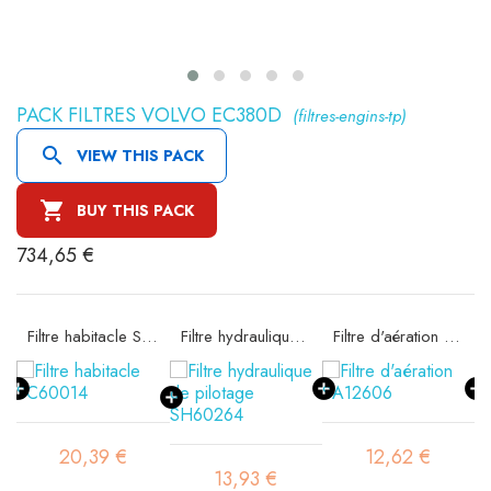
PACK FILTRES VOLVO EC380D
(filtres-engins-tp)

VIEW THIS PACK

BUY THIS PACK
734,65 €
09
Filtre habitacle SC60014
Filtre hydraulique de pilotage SH60264
Filtre d'aération SA12606
20,39 €
12,62 €
13,93 €