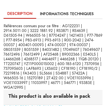
DESCRIPTION
INFORMATIONS TECHNIQUES
Références connues pour ce filtre : AG122231 |
2914.5011.00 | 3222.1881.92 | RS3871 | RS4639 |
D61505-94 | W66505-16 | 87704247 | 1421403 | P77-7869
| P77-8954 | P83-6913 | P93-6913 | R00-2042 | 2474-
00037 | 400401-00093 | 474-00037 | 974-00037 |
08051559 | 8051559 | 84031482 | 17049607 | 76049607 |
76612496 | 76612499 | AF25468 | 89002366 | E540LS |
L4466268 | 4268517 | 4464697 | 4466268 | 11Q8-20120 |
TT220747 | YZ11P00001S002 | 600-185-6120 | 7370956 |
737095603 | LAF8693 | LXS602 | CF18190 | CF18190/2 |
72219816 | FA3403 | SL5666 | S3488T | S7422A |
W66505-16 | 15270189 | 27.422.00 | VOE11033996 |
VOE11033997 | 11033997 | 46771 | 546771 | 93383E |
WGA1299S |
This product is also available in pack