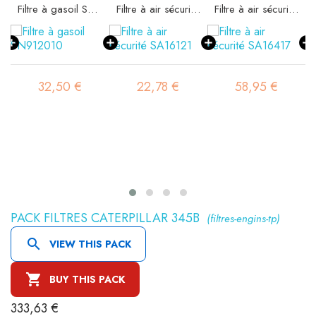
Filtre à gasoil SN912010
Filtre à air sécurité SA16121
Filtre à air sécurité SA16417
32,50 €
22,78 €
58,95 €
PACK FILTRES CATERPILLAR 345B
(filtres-engins-tp)

VIEW THIS PACK

BUY THIS PACK
333,63 €