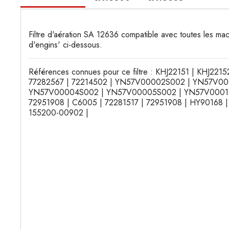
Filtre d'aération SA 12636 compatible avec toutes les mac
d'engins' ci-dessous.
Références connues pour ce filtre : KHJ22151 | KHJ221
77282567 | 72214502 | YN57V00002S002 | YN57V00
YN57V00004S002 | YN57V00005S002 | YN57V0001
72951908 | C6005 | 72281517 | 72951908 | HY90168 
155200-00902 |