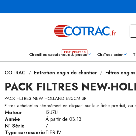
Chenilles caoutchouc & pneus
Chaînes acier
T
COTRAC
Entretien engin de chantier
Filtres engin
PACK FILTRES NEW-HOL
PACK FILTRES NEW-HOLLAND E85CM-SR
Filtres achetables séparément en cliquant sur leur fiche produit, ou
Moteur
ISUZU
Année
À partir de 03.13
N° Série
/
Type carrosserie
TIER IV