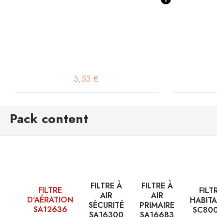
5,53 €
Pack content
FILTRE À
FILTRE À
FILTRE
FILT
AIR
AIR
D'AÉRATION
HABIT
SÉCURITÉ
PRIMAIRE
SA12636
SC80
SA16300
SA16683