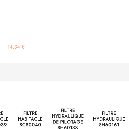
14,34 €
FILTRE
RE
FILTRE
FILTRE
HYDRAULIQUE
ACLE
HABITACLE
HYDRAULIQUE
DE PILOTAGE
039
SC80040
SH60161
SH60133