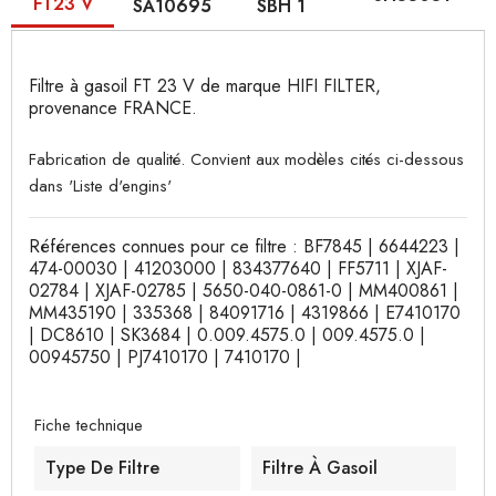
FT23 V
SA10695
SBH 1
Filtre à gasoil FT 23 V de marque HIFI FILTER,
provenance FRANCE.
Fabrication de qualité. Convient aux modèles cités ci-dessous
dans 'Liste d'engins'
Références connues pour ce filtre : BF7845 | 6644223 |
474-00030 | 41203000 | 834377640 | FF5711 | XJAF-
02784 | XJAF-02785 | 5650-040-0861-0 | MM400861 |
MM435190 | 335368 | 84091716 | 4319866 | E7410170
| DC8610 | SK3684 | 0.009.4575.0 | 009.4575.0 |
00945750 | PJ7410170 | 7410170 |
Fiche technique
Type De Filtre
Filtre À Gasoil