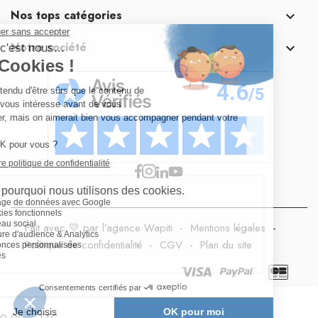
Nos tops catégories

Notre société

Fait avec 💛 par l’agence Wapiti
-
Mentions légales
-
Politique de confidentialité
-
CGV
-
Plan du site