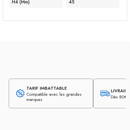
H4 (mm)
45
TARIF IMBATTABLE
LIVRAIS
Compatible avec les grandes
Dès 80€ d
marques