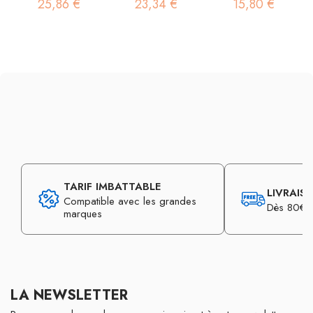
25,86 €
23,34 €
15,80 €
TARIF IMBATTABLE
LIVRAIS
Compatible avec les grandes
Dès 80€ d
marques
LA NEWSLETTER