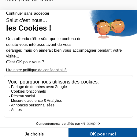
Nos tops catégories

Notre société

Fait avec 💛 par l’agence Wapiti
-
Mentions légales
-
Politique de confidentialité
-
CGV
-
Plan du site