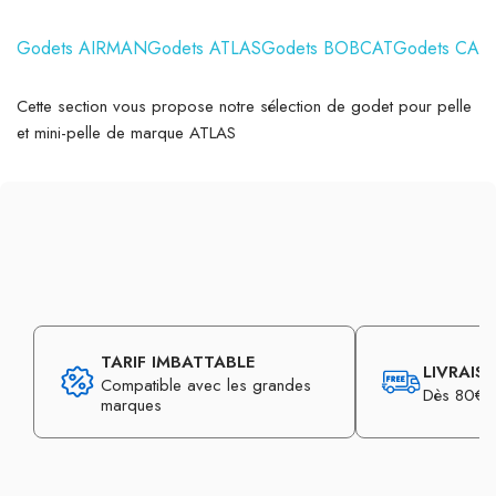
Godets AIRMAN
Godets ATLAS
Godets BOBCAT
Godets CAS
Cette section vous propose notre sélection de godet pour pelle
et mini-pelle de marque ATLAS
TARIF IMBATTABLE
LIVRAIS
Compatible avec les grandes
Dès 80€ d
marques