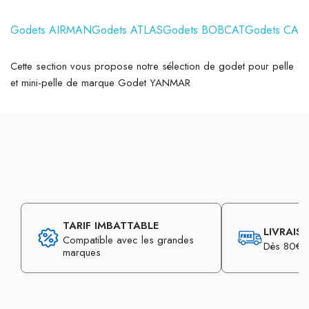
Godets AIRMAN
Godets ATLAS
Godets BOBCAT
Godets CAS
Cette section vous propose notre sélection de godet pour pelle
et mini-pelle de marque Godet YANMAR
TARIF IMBATTABLE
LIVRAIS
Compatible avec les grandes
Dès 80€ d
marques