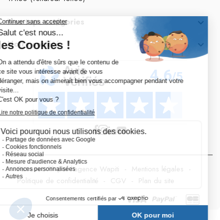
Nos tops catégories

Notre société

Fait avec 💛 par l’agence Wapiti
-
Mentions légales
-
Politique de confidentialité
-
CGV
-
Plan du site