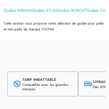
Godets AIRMAN
Godets ATLAS
Godets BOBCAT
Godets CAS
Cette section vous propose notre sélection de godet pour pelle
et mini-pelle de marque YUCHAI
TARIF IMBATTABLE
LIVRAIS
Compatible avec les grandes
Dès 80€ d
marques