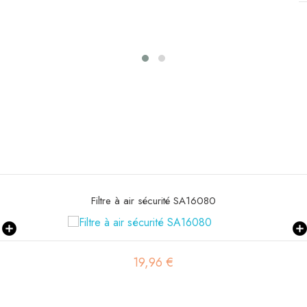
37,11 €
Filtre hydraulique SH60275
87,85 €