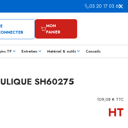
03 20 17 03 60
MON
SE
PANIER
CONNECTER
gins TP
Entretien
Matériel & outils
Conseils
AULIQUE SH60275
109,08 € TTC
HT