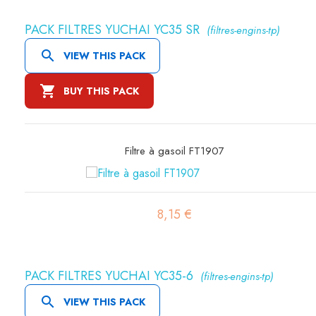
PACK FILTRES YUCHAI YC35 SR
(filtres-engins-tp)

VIEW THIS PACK

BUY THIS PACK
Filtre à air sécurité SA16298
19,72 €
PACK FILTRES YUCHAI YC35-6
(filtres-engins-tp)

VIEW THIS PACK