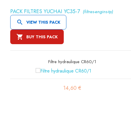
PACK FILTRES YUCHAI YC35-7
(filtres-engins-tp)

VIEW THIS PACK

BUY THIS PACK
Filtre hydraulique SH60275
90,75 €