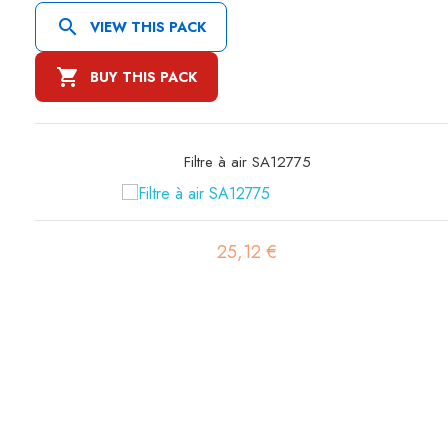

VIEW THIS PACK

BUY THIS PACK
Filtre hydraulique SH60275
90,90 €