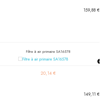
159,88 €
Filtre hydraulique SH60275
90,83 €
149,11 €