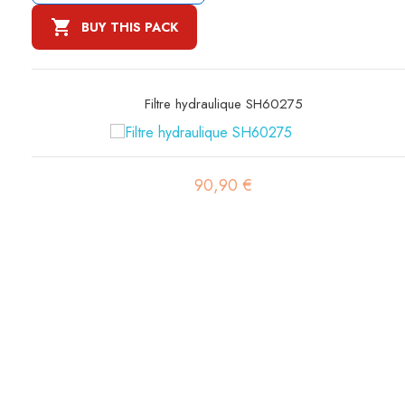

BUY THIS PACK
Filtre hydraulique SH60275
90,90 €