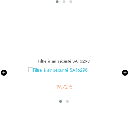
Filtre à air primaire SA16578
20,14 €