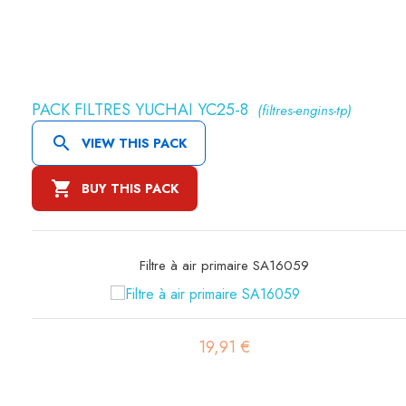
PACK FILTRES YUCHAI YC25-8
(filtres-engins-tp)

VIEW THIS PACK

BUY THIS PACK
Filtre à air sécurité SA16080
19,96 €