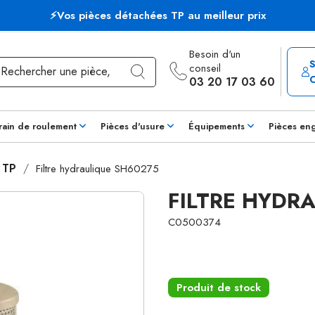
⚡Vos pièces détachées TP au meilleur prix
Besoin d'un
conseil
03 20 17 03 60
rain de roulement
Pièces d'usure
Équipements
Pièces en
s TP
Filtre hydraulique SH60275
FILTRE HYDR
C0500374
Produit de stock