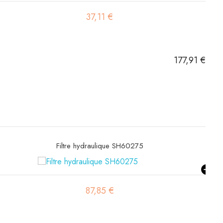
9,07 €
177,91 €
Filtre hydraulique de pilotage SH60471
19,51 €