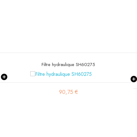
Filtre hydraulique de pilotage SH60471
20,16 €