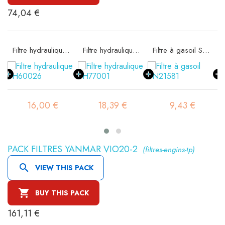
74,04 €
e SA16059
Filtre hydraulique SH60026
Filtre hydraulique SH77001
Filtre à gasoil SN21581
16,00 €
18,39 €
9,43 €
PACK FILTRES YANMAR VIO20-2
(filtres-engins-tp)

VIEW THIS PACK

BUY THIS PACK
161,11 €