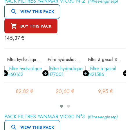
PACK FILTRES YANMAR VIO30 N°2
(filtres-engins-tp)

VIEW THIS PACK

BUY THIS PACK
145,37 €
e SA16074
Filtre hydraulique SH60162
Filtre hydraulique SH77001
Filtre à gasoil SN21586
82,82 €
20,60 €
9,95 €
PACK FILTRES YANMAR VIO30 N°3
(filtres-engins-tp)

VIEW THIS PACK