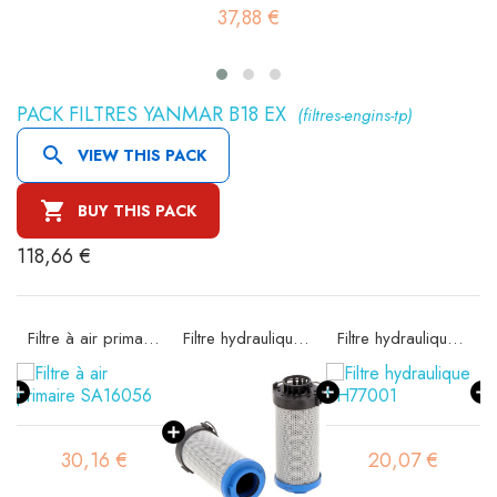
37,88 €
PACK FILTRES YANMAR B18 EX
(filtres-engins-tp)

VIEW THIS PACK

BUY THIS PACK
118,66 €
97
Filtre à air primaire SA16056
Filtre hydraulique SH74190
Filtre hydraulique SH77001
30,16 €
20,07 €