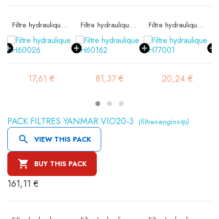
e SA16074
Filtre hydraulique SH60026
Filtre hydraulique SH60162
Filtre hydraulique SH77001
17,61 €
81,37 €
20,24 €
PACK FILTRES YANMAR VIO20-3
(filtres-engins-tp)

VIEW THIS PACK

BUY THIS PACK
161,11 €