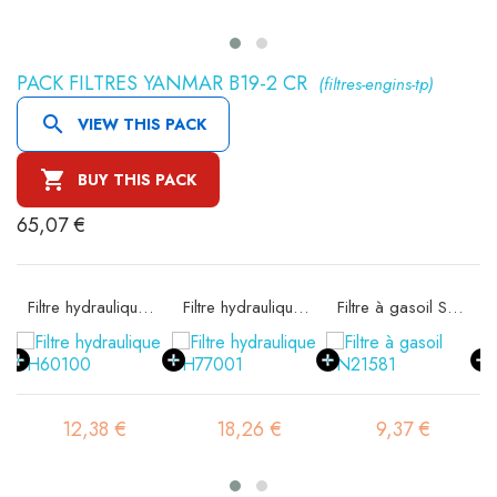
PACK FILTRES YANMAR B19-2 CR
(filtres-engins-tp)

VIEW THIS PACK

BUY THIS PACK
65,07 €
 SA11608K
Filtre hydraulique SH60100
Filtre hydraulique SH77001
Filtre à gasoil SN21581
12,38 €
18,26 €
9,37 €