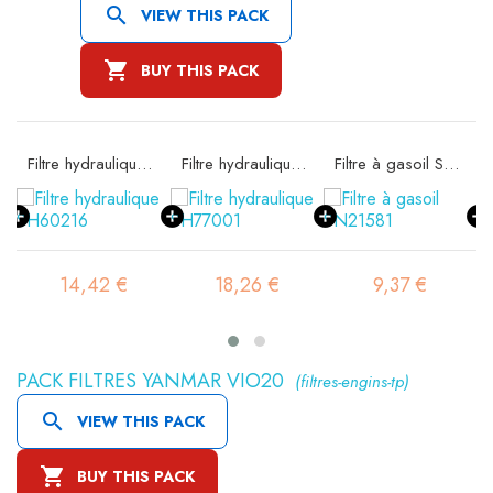

VIEW THIS PACK

BUY THIS PACK
 SA11608K
Filtre hydraulique SH60216
Filtre hydraulique SH77001
Filtre à gasoil SN21581
14,42 €
18,26 €
9,37 €
PACK FILTRES YANMAR VIO20
(filtres-engins-tp)

VIEW THIS PACK

BUY THIS PACK