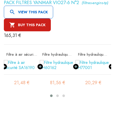
PACK FILTRES YANMAR VIO27-6 N°2
(filtres-engins-tp)

VIEW THIS PACK

BUY THIS PACK
165,31 €
e SA16074
Filtre à air sécurité SA16190
Filtre hydraulique SH60162
Filtre hydraulique SH77001
21,48 €
81,56 €
20,29 €