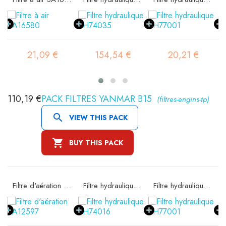
21,09 €
154,54 €
20,21 €
110,19 €
PACK FILTRES YANMAR B15
(filtres-engins-tp)

VIEW THIS PACK

BUY THIS PACK
 SA11608K
Filtre d'aération SA12597
Filtre hydraulique SH74016
Filtre hydraulique SH77001