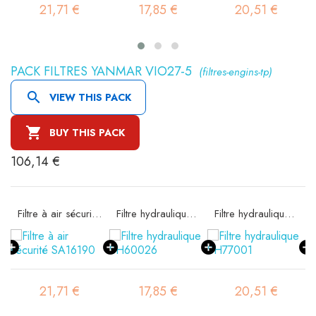
21,71 €
17,85 €
20,51 €
PACK FILTRES YANMAR VIO27-5
(filtres-engins-tp)

VIEW THIS PACK

BUY THIS PACK
106,14 €
e SA16074
Filtre à air sécurité SA16190
Filtre hydraulique SH60026
Filtre hydraulique SH77001
21,71 €
17,85 €
20,51 €