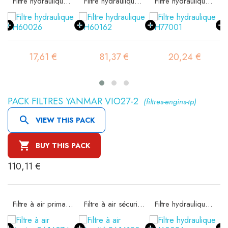
e SA16074
Filtre hydraulique SH60026
Filtre hydraulique SH60162
Filtre hydraulique SH77001
17,61 €
81,37 €
20,24 €
PACK FILTRES YANMAR VIO27-2
(filtres-engins-tp)

VIEW THIS PACK

BUY THIS PACK
110,11 €
24
Filtre à air primaire SA16074
Filtre à air sécurité SA16190
Filtre hydraulique SH60026