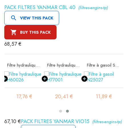
PACK FILTRES YANMAR CBL 40
(filtres-engins-tp)

VIEW THIS PACK

BUY THIS PACK
68,57 €
e SA16074
Filtre hydraulique SH60026
Filtre hydraulique SH77001
Filtre à gasoil SN25027
17,76 €
20,41 €
11,89 €
67,10 €
PACK FILTRES YANMAR VIO15
(filtres-engins-tp)