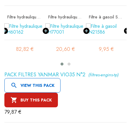
e SA16074
Filtre hydraulique SH60162
Filtre hydraulique SH77001
Filtre à gasoil SN21586
82,82 €
20,60 €
9,95 €
PACK FILTRES YANMAR VIO35 N°2
(filtres-engins-tp)

VIEW THIS PACK

BUY THIS PACK
79,87 €