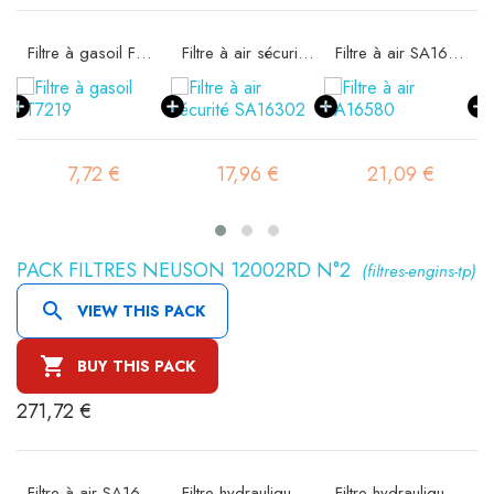
17
Filtre à gasoil FT7219
Filtre à air sécurité SA16302
Filtre à air SA16580
7,72 €
17,96 €
21,09 €
PACK FILTRES NEUSON 12002RD N°2
(filtres-engins-tp)

VIEW THIS PACK

BUY THIS PACK
271,72 €
ité SA16302
Filtre à air SA16580
Filtre hydraulique SH74035
Filtre hydraulique SH77001