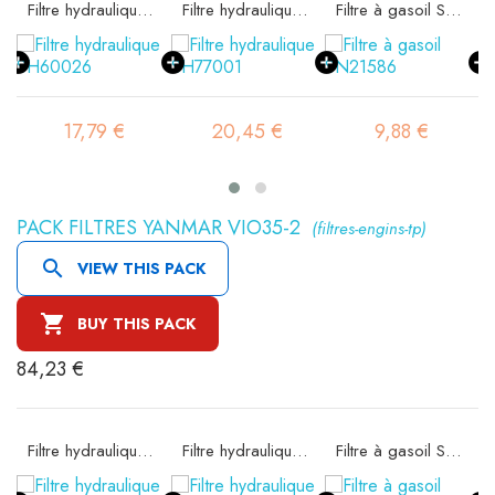
e SA16074
Filtre hydraulique SH60026
Filtre hydraulique SH77001
Filtre à gasoil SN21586
17,79 €
20,45 €
9,88 €
PACK FILTRES YANMAR VIO35-2
(filtres-engins-tp)

VIEW THIS PACK

BUY THIS PACK
84,23 €
e SA16074
Filtre hydraulique SH60026
Filtre hydraulique SH77001
Filtre à gasoil SN25027