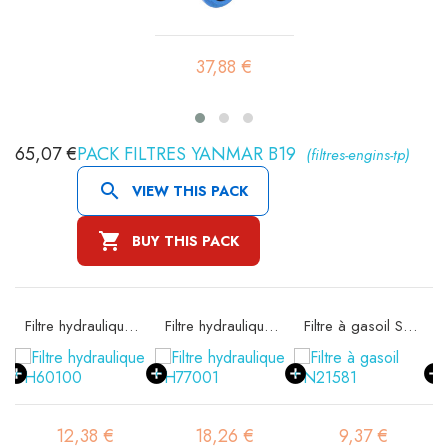
37,88 €
65,07 €
PACK FILTRES YANMAR B19
(filtres-engins-tp)

VIEW THIS PACK

BUY THIS PACK
 SA11608K
Filtre hydraulique SH60100
Filtre hydraulique SH77001
Filtre à gasoil SN21581
12,38 €
18,26 €
9,37 €