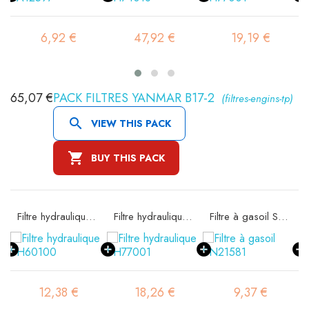
6,92 €
47,92 €
19,19 €
65,07 €
PACK FILTRES YANMAR B17-2
(filtres-engins-tp)

VIEW THIS PACK

BUY THIS PACK
 SA11608K
Filtre hydraulique SH60100
Filtre hydraulique SH77001
Filtre à gasoil SN21581
12,38 €
18,26 €
9,37 €