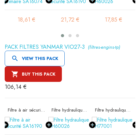
18,61 €
21,72 €
17,85 €
PACK FILTRES YANMAR VIO27-3
(filtres-engins-tp)

VIEW THIS PACK

BUY THIS PACK
106,14 €
e SA16074
Filtre à air sécurité SA16190
Filtre hydraulique SH60026
Filtre hydraulique SH77001