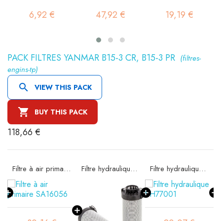
6,92 €
47,92 €
19,19 €
PACK FILTRES YANMAR B15-3 CR, B15-3 PR
(filtres-
engins-tp)

VIEW THIS PACK

BUY THIS PACK
118,66 €
97
Filtre à air primaire SA16056
Filtre hydraulique SH74190
Filtre hydraulique SH77001