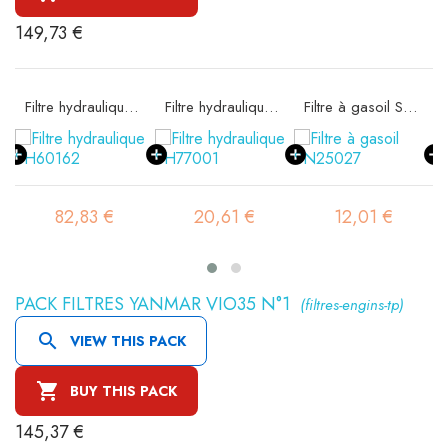
149,73 €
e SA16074
Filtre hydraulique SH60162
Filtre hydraulique SH77001
Filtre à gasoil SN25027
82,83 €
20,61 €
12,01 €
PACK FILTRES YANMAR VIO35 N°1
(filtres-engins-tp)

VIEW THIS PACK

BUY THIS PACK
145,37 €