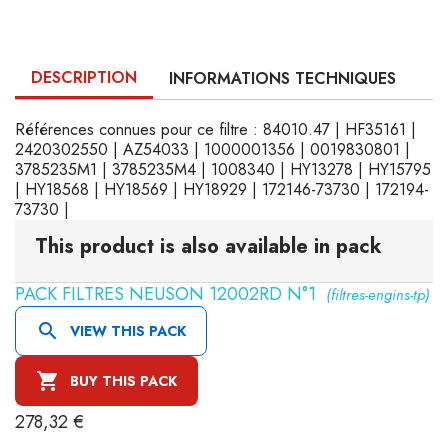
DESCRIPTION
INFORMATIONS TECHNIQUES
Références connues pour ce filtre : 84010.47 | HF35161 |
2420302550 | AZ54033 | 1000001356 | 0019830801 |
3785235M1 | 3785235M4 | 1008340 | HY13278 | HY15795
| HY18568 | HY18569 | HY18929 | 172146-73730 | 172194-
73730 |
This product is also available in pack
PACK FILTRES NEUSON 12002RD N°1
(filtres-engins-tp)

VIEW THIS PACK

BUY THIS PACK
278,32 €