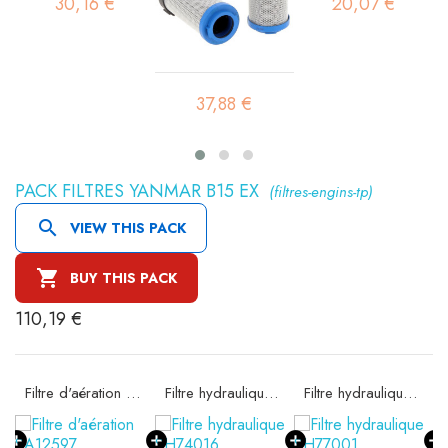
30,16 €
20,07 €
37,88 €
PACK FILTRES YANMAR B15 EX
(filtres-engins-tp)

VIEW THIS PACK

BUY THIS PACK
110,19 €
 SA11608K
Filtre d'aération SA12597
Filtre hydraulique SH74016
Filtre hydraulique SH77001