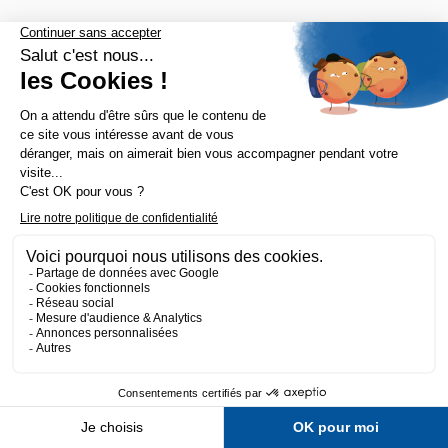
Route de la Centrale, ZI des
Ansereuilles
59136 Wavrin
France (métropole)
03 20 17 03 60
Du Lundi au Vendredi de de 8h à
17h30 (vendredi 16h30)
Nos tops catégories

Notre société
