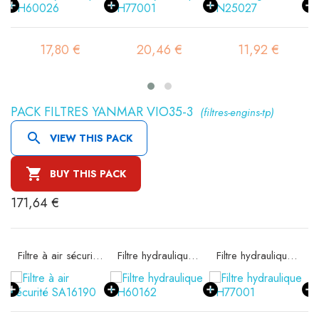
17,80 €
20,46 €
11,92 €
PACK FILTRES YANMAR VIO35-3
(filtres-engins-tp)

VIEW THIS PACK

BUY THIS PACK
171,64 €
e SA16074
Filtre à air sécurité SA16190
Filtre hydraulique SH60162
Filtre hydraulique SH77001