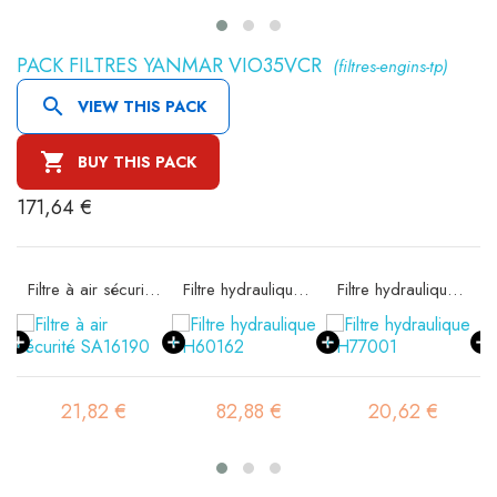
PACK FILTRES YANMAR VIO35VCR
(filtres-engins-tp)

VIEW THIS PACK

BUY THIS PACK
171,64 €
e SA16074
Filtre à air sécurité SA16190
Filtre hydraulique SH60162
Filtre hydraulique SH77001
21,82 €
82,88 €
20,62 €