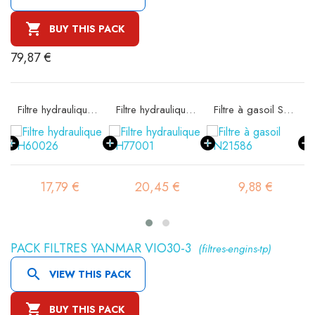

BUY THIS PACK
79,87 €
e SA16074
Filtre hydraulique SH60026
Filtre hydraulique SH77001
Filtre à gasoil SN21586
17,79 €
20,45 €
9,88 €
PACK FILTRES YANMAR VIO30-3
(filtres-engins-tp)

VIEW THIS PACK

BUY THIS PACK