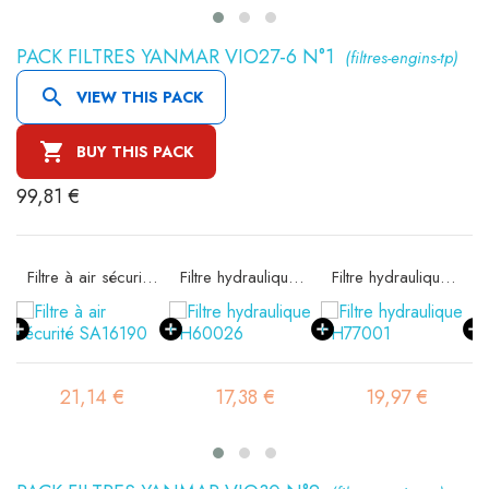
PACK FILTRES YANMAR VIO27-6 N°1
(filtres-engins-tp)

VIEW THIS PACK

BUY THIS PACK
99,81 €
e SA16074
Filtre à air sécurité SA16190
Filtre hydraulique SH60026
Filtre hydraulique SH77001
21,14 €
17,38 €
19,97 €