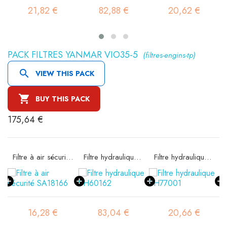
21,82 €
82,88 €
20,62 €
PACK FILTRES YANMAR VIO35-5
(filtres-engins-tp)

VIEW THIS PACK

BUY THIS PACK
175,64 €
e SA18146
Filtre à air sécurité SA18166
Filtre hydraulique SH60162
Filtre hydraulique SH77001
16,28 €
83,04 €
20,66 €