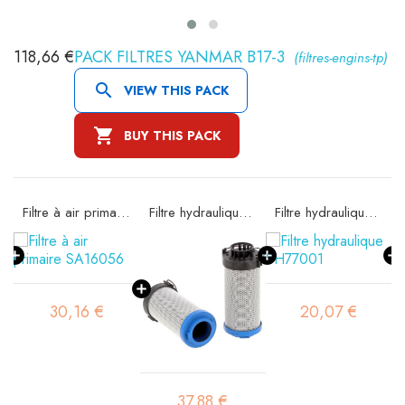
118,66 €
PACK FILTRES YANMAR B17-3
(filtres-engins-tp)

VIEW THIS PACK

BUY THIS PACK
97
Filtre à air primaire SA16056
Filtre hydraulique SH74190
Filtre hydraulique SH77001
30,16 €
20,07 €
37,88 €