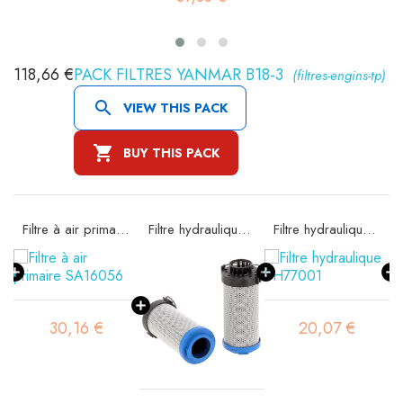
118,66 €
PACK FILTRES YANMAR B18-3
(filtres-engins-tp)

VIEW THIS PACK

BUY THIS PACK
97
Filtre à air primaire SA16056
Filtre hydraulique SH74190
Filtre hydraulique SH77001
30,16 €
20,07 €