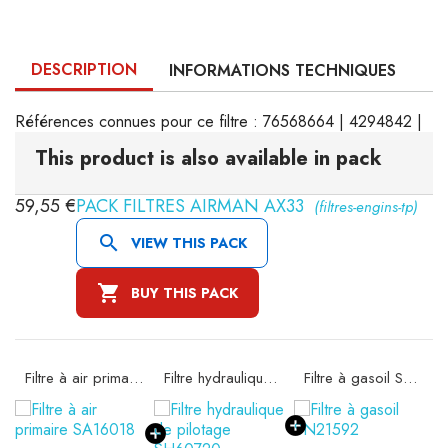
DESCRIPTION
INFORMATIONS TECHNIQUES
Références connues pour ce filtre : 76568664 | 4294842 |
This product is also available in pack
59,55 €
PACK FILTRES AIRMAN AX33
(filtres-engins-tp)

VIEW THIS PACK

BUY THIS PACK
Filtre à air primaire SA16018
Filtre hydraulique de pilotage SH60720
Filtre à gasoil SN21592