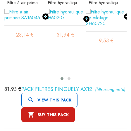
Filtre à air primaire SA16045
Filtre hydraulique SH60207
Filtre hydraulique de pilotage SH60720
23,14 €
31,94 €
9,53 €
81,93 €
PACK FILTRES PINGUELY AX12
(filtres-engins-tp)

VIEW THIS PACK

BUY THIS PACK