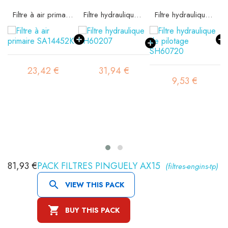
Filtre à air primaire SA14452K
Filtre hydraulique SH60207
Filtre hydraulique de pilotage SH60720
23,42 €
31,94 €
9,53 €
81,93 €
PACK FILTRES PINGUELY AX15
(filtres-engins-tp)

VIEW THIS PACK

BUY THIS PACK