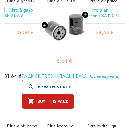
Filtre à gasoil SN21592
Filtre à huile T8307
Filtre à air primaire SA12094
10,09 €
24,59 €
6,64 €
81,64 €
PACK FILTRES HITACHI EX12
(filtres-engins-tp)

VIEW THIS PACK

BUY THIS PACK
Filtre à air primaire SA16045
Filtre hydraulique SH60207
Filtre hydraulique de pilotage SH60720