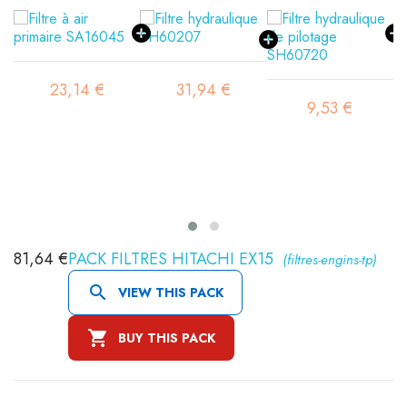
23,14 €
31,94 €
9,53 €
81,64 €
PACK FILTRES HITACHI EX15
(filtres-engins-tp)

VIEW THIS PACK

BUY THIS PACK