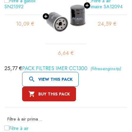
10,09 €
24,59 €
6,64 €
25,77 €
PACK FILTRES IMER CC1300
(filtres-engins-tp)

VIEW THIS PACK

BUY THIS PACK
Filtre à air primaire SA12094