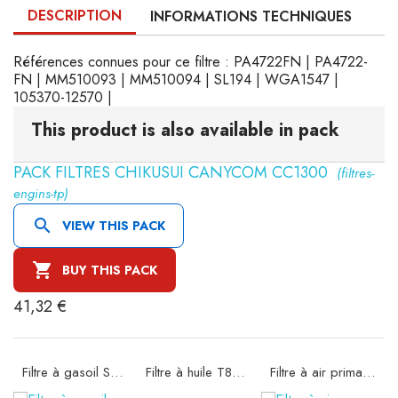
DESCRIPTION
INFORMATIONS TECHNIQUES
Références connues pour ce filtre : PA4722FN | PA4722-
FN | MM510093 | MM510094 | SL194 | WGA1547 |
105370-12570 |
This product is also available in pack
PACK FILTRES CHIKUSUI CANYCOM CC1300
(filtres-
engins-tp)

VIEW THIS PACK

BUY THIS PACK
41,32 €
Filtre à gasoil SN21592
Filtre à huile T8307
Filtre à air primaire SA12094