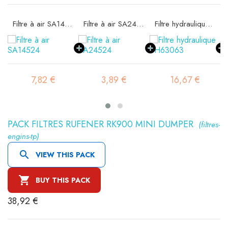
Filtre à air SA14524
Filtre à air SA24524
Filtre hydraulique SH63063
7,82 €
3,89 €
16,67 €
6,6
PACK FILTRES RUFENER RK900 MINI DUMPER
(filtres-
engins-tp)

VIEW THIS PACK

BUY THIS PACK
38,92 €