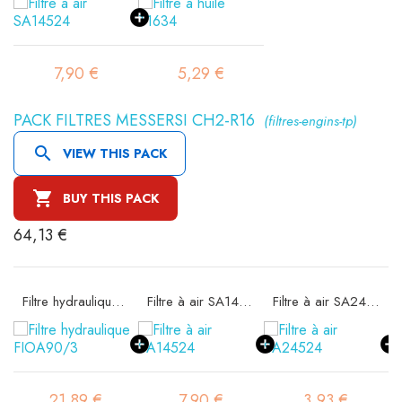
7,90 €
5,29 €
PACK FILTRES MESSERSI CH2-R16
(filtres-engins-tp)

VIEW THIS PACK

BUY THIS PACK
64,13 €
Filtre hydraulique FIOA90/3
Filtre à air SA14524
Filtre à air SA24524
21,89 €
7,90 €
3,93 €