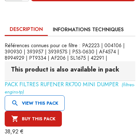
DESCRIPTION
INFORMATIONS TECHNIQUES
Références connues pour ce filtre : PA2223 | 004106 |
390930 | 393957 | 393957S | P53-0630 | AF4574 |
8994929 | PT9334 | AF206 | SL1675 | 42291 |
This product is also available in pack
PACK FILTRES RUFENER RK700 MINI DUMPER
(filtres-
engins-tp)

VIEW THIS PACK

BUY THIS PACK
38,92 €