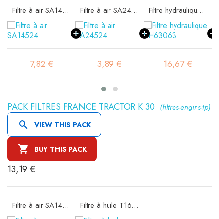
Filtre à air SA14524
Filtre à air SA24524
Filtre hydraulique SH63063
7,82 €
3,89 €
16,67 €
6
PACK FILTRES FRANCE TRACTOR K 30
(filtres-engins-tp)

VIEW THIS PACK

BUY THIS PACK
13,19 €
Filtre à air SA14524
Filtre à huile T1634