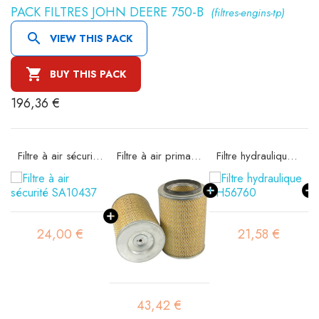
PACK FILTRES JOHN DEERE 750-B
(filtres-engins-tp)

VIEW THIS PACK

BUY THIS PACK
196,36 €
Filtre à air sécurité SA10437
Filtre à air primaire SA11867
Filtre hydraulique SH56760
24,00 €
21,58 €
43,42 €