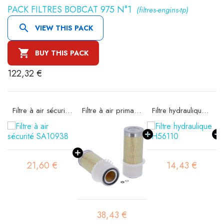
PACK FILTRES BOBCAT 975 N°1
(filtres-engins-tp)

VIEW THIS PACK

BUY THIS PACK
122,32 €
Filtre à air sécurité SA10938
Filtre à air primaire SA14009K
Filtre hydraulique SH56110
21,60 €
14,43 €
38,43 €