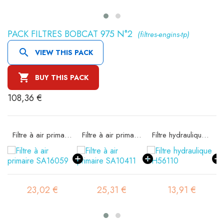
PACK FILTRES BOBCAT 975 N°2
(filtres-engins-tp)

VIEW THIS PACK

BUY THIS PACK
108,36 €
Filtre à air primaire SA16059
Filtre à air primaire SA10411
Filtre hydraulique SH56110
23,02 €
25,31 €
13,91 €