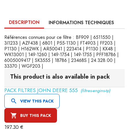
DESCRIPTION
INFORMATIONS TECHNIQUES
Références connues pour ce filtre : BF909 | 6511550 |
3I1233 | AZF438 | 6801 | P55-1130 | FT4903 | FF203 |
P1130 | H162WK | AR50041 | 223414 | P1130 | KX48 |
WK13001 | 149-1260 | 149-1754 | 149-1755 | PFF18786 |
6005009417 | SK3555 | 18786 | 23468S | 24.328.00 |
33370 | WGF203 |
This product is also available in pack
PACK FILTRES JOHN DEERE 555
(filtres-engins-tp)

VIEW THIS PACK

BUY THIS PACK
197,30 €