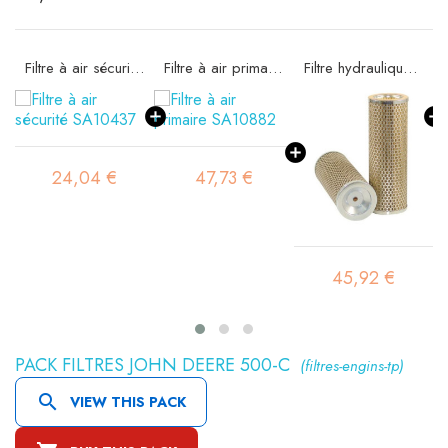
Filtre à air sécurité SA10437
Filtre à air primaire SA10882
Filtre hydraulique SH56065
04 €
47,73 €
44,51 
45,92 €
PACK FILTRES JOHN DEERE 500-C
(filtres-engins-tp)

VIEW THIS PACK