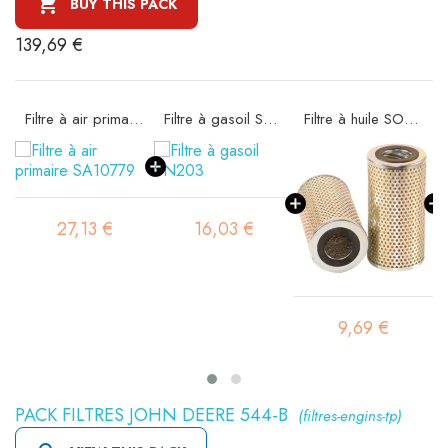

BUY THIS PACK
139,69 €
Filtre à air primaire SA10779
Filtre à gasoil SN203
Filtre à huile SO587
27,13 €
16,03 €
9,69 €
PACK FILTRES JOHN DEERE 544-B
(filtres-engins-tp)