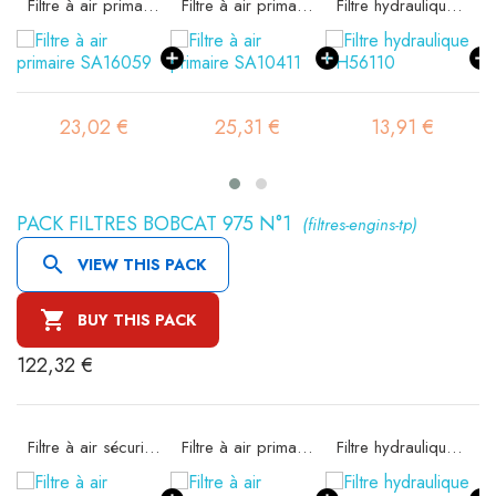
Filtre à air primaire SA16059
Filtre à air primaire SA10411
Filtre hydraulique SH56110
23,02 €
25,31 €
13,91 €
19,5
PACK FILTRES BOBCAT 975 N°1
(filtres-engins-tp)

VIEW THIS PACK

BUY THIS PACK
122,32 €
Filtre à air sécurité SA10938
Filtre à air primaire SA14009K
Filtre hydraulique SH56110