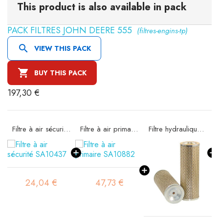
This product is also available in pack
PACK FILTRES JOHN DEERE 555
(filtres-engins-tp)

VIEW THIS PACK

BUY THIS PACK
197,30 €
Filtre à air sécurité SA10437
Filtre à air primaire SA10882
Filtre hydraulique SH56065
Filtre hydraulique SH56681
47,73 €
44,51 €