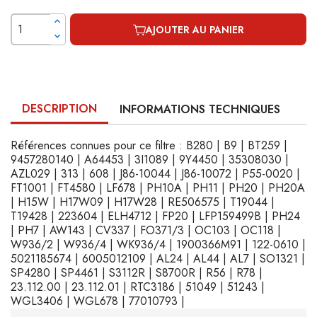
AJOUTER AU PANIER
DESCRIPTION
INFORMATIONS TECHNIQUES
Références connues pour ce filtre : B280 | B9 | BT259 |
9457280140 | A64453 | 3I1089 | 9Y4450 | 35308030 |
AZL029 | 313 | 608 | J86-10044 | J86-10072 | P55-0020 |
FT1001 | FT4580 | LF678 | PH10A | PH11 | PH20 | PH20A
| H15W | H17W09 | H17W28 | RE506575 | T19044 |
T19428 | 223604 | ELH4712 | FP20 | LFP159499B | PH24
| PH7 | AW143 | CV337 | FO371/3 | OC103 | OC118 |
W936/2 | W936/4 | WK936/4 | 1900366M91 | 122-0610 |
5021185674 | 6005012109 | AL24 | AL44 | AL7 | SO1321 |
SP4280 | SP4461 | S3112R | S8700R | R56 | R78 |
23.112.00 | 23.112.01 | RTC3186 | 51049 | 51243 |
WGL3406 | WGL678 | 77010793 |