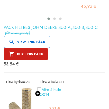
45,92 €
PACK FILTRES JOHN DEERE 450-A,450-B,450-C
(filtres-engins-tp)

VIEW THIS PACK

BUY THIS PACK
53,54 €
Filtre hydraulique SH56065
Filtre à huile SO014
7,71 €