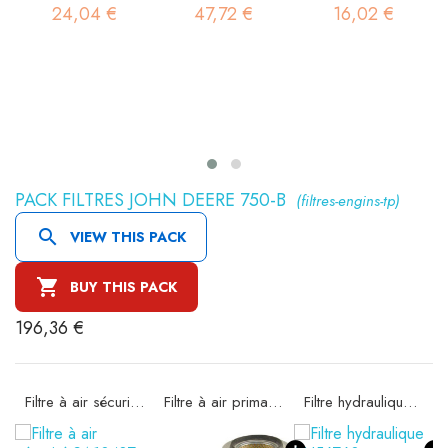
4 €
47,72 €
16,02 €
7,72 €
PACK FILTRES JOHN DEERE 750-B
(filtres-engins-tp)

VIEW THIS PACK

BUY THIS PACK
196,36 €
Filtre à air sécurité SA10437
Filtre à air primaire SA11867
Filtre hydraulique SH56760