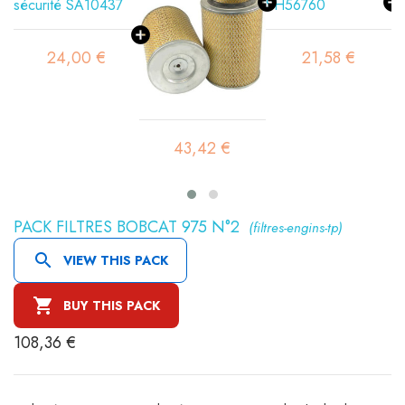
00 €
21,58 €
83,66 
43,42 €
PACK FILTRES BOBCAT 975 N°2
(filtres-engins-tp)

VIEW THIS PACK

BUY THIS PACK
108,36 €