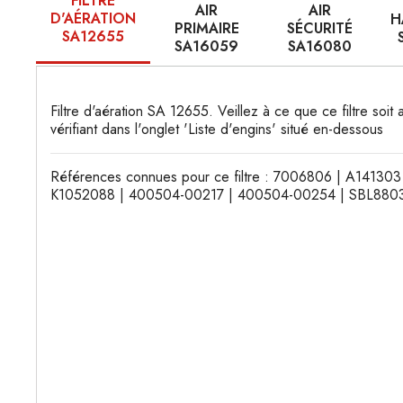
FILTRE
AIR
AIR
D'AÉRATION
H
PRIMAIRE
SÉCURITÉ
SA12655
SA16059
SA16080
Filtre d'aération SA 12655. Veillez à ce que ce filtre soi
vérifiant dans l'onglet 'Liste d'engins' situé en-dessous
Références connues pour ce filtre : 7006806 | A14130
K1052088 | 400504-00217 | 400504-00254 | SBL8803