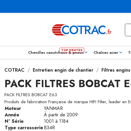
Chenilles caoutchouc & pneus
Chaînes acier
T
COTRAC
Entretien engin de chantier
Filtres engin
PACK FILTRES BOBCAT 
PACK FILTRES BOBCAT E63
Produits de fabrication Française de marque HIFI Filter, leader en 
Moteur
YANMAR
Année
À partir de 2009
N° Série
1001 à 1184
Type carrosserie
B34R