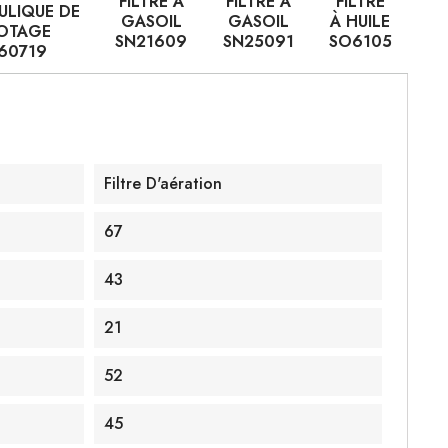
FILTRE À
FILTRE À
FILTRE
ULIQUE DE
GASOIL
GASOIL
À HUILE
LOTAGE
SN21609
SN25091
SO6105
60719
Filtre D'aération
67
43
21
52
45