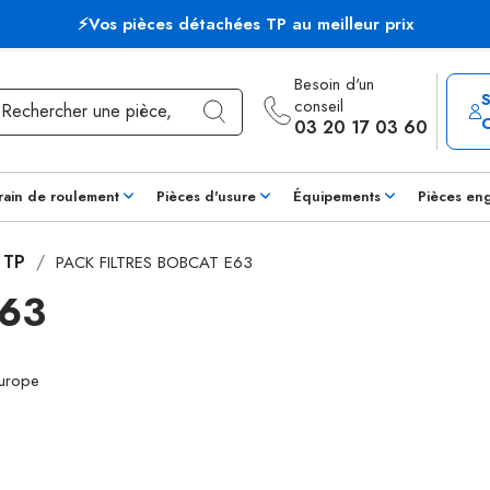
⚡Vos pièces détachées TP au meilleur prix
Besoin d'un
conseil
03 20 17 03 60
rain de roulement
Pièces d'usure
Équipements
Pièces en
s TP
PACK FILTRES BOBCAT E63
E63
Europe