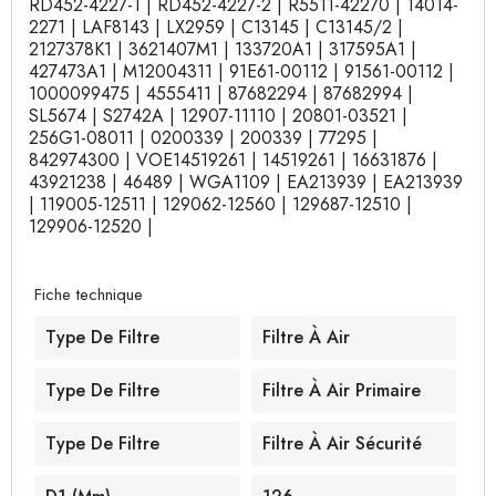
RD452-4227-1 | RD452-4227-2 | R5511-42270 | 14014-
2271 | LAF8143 | LX2959 | C13145 | C13145/2 |
2127378K1 | 3621407M1 | 133720A1 | 317595A1 |
427473A1 | M12004311 | 91E61-00112 | 91561-00112 |
1000099475 | 4555411 | 87682294 | 87682994 |
SL5674 | S2742A | 12907-11110 | 20801-03521 |
256G1-08011 | 0200339 | 200339 | 77295 |
842974300 | VOE14519261 | 14519261 | 16631876 |
43921238 | 46489 | WGA1109 | EA213939 | EA213939
| 119005-12511 | 129062-12560 | 129687-12510 |
129906-12520 |
Fiche technique
Type De Filtre
Filtre À Air
Type De Filtre
Filtre À Air Primaire
Type De Filtre
Filtre À Air Sécurité