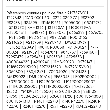
Références connues pour ce filtre : 2127378K01 |
1222348 | 1310.0301.60 | 3222.3309.77 | RS3702 |
RS3988 | RS4595 | IR14519261 | 7005000 | 05742972
| 5742972 | KAH1386 | 133720A1 | 41000739AA |
M12004311 | 1348726 | 12384075 | 6666333 | 6676705
| P81-2648 | P82-2648 | P82-2768 | R00-0155 |
A213625 | A213939 | A290940 | DWA213939 |
HLT0621020A9 | 400401-00088 | 4710-0024 | 474-
00024 | 9213939 | 76547841 | 9848737 | 76591604 |
72957472 | AF25436 | AF25505 | AF25553 |
4000044230 | 4290940 | 11M8-20120 | 3272147 |
12188972315320 | 8972315320 | 8-97231532-0 |
8050800 | 333/L8471 | 70004020 | 7024438 |
AM129028 | DMU210614 | RE68048 | LE02P00002 |
LE02P00002-3 | LE02P00003 | LE11P00002S002 |
YT11F00002S002 | YT11P00025002 | YM129062-
12560 | YM129916-12500 | Z76-02-BX006 | 3EB-02-
34750 | 3EB-02-63210 | 37A-01-11720 | 600-185-1300 |
600-185-1310 | R1401-4227-0 | R1401-42270 | R2401-
4227-0 | R2401-42270 | R5511-42270 | RD452-4227-0 |