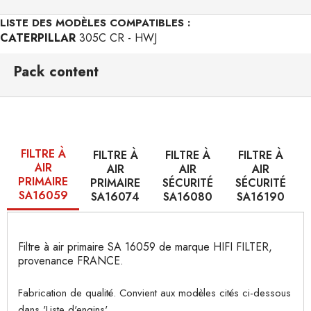
LISTE DES MODÈLES COMPATIBLES :
CATERPILLAR
305C CR - HWJ
Pack content
FILTRE À
FILTRE À
FILTRE À
FILTRE À
AIR
AIR
AIR
AIR
PRIMAIRE
PRIMAIRE
SÉCURITÉ
SÉCURITÉ
SA16059
SA16074
SA16080
SA16190
Filtre à air primaire SA 16059 de marque HIFI FILTER,
provenance FRANCE.
Fabrication de qualité. Convient aux modèles cités ci-dessous
dans 'Liste d'engins'