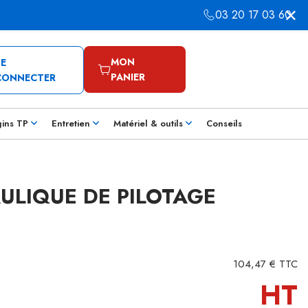
03 20 17 03 60
MON
SE
PANIER
CONNECTER
gins TP
Entretien
Matériel & outils
Conseils
AULIQUE DE PILOTAGE
104,47 € TTC
HT