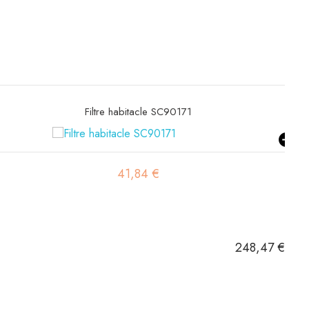
Filtre hydraulique SH60267
21,32 €
248,47 €