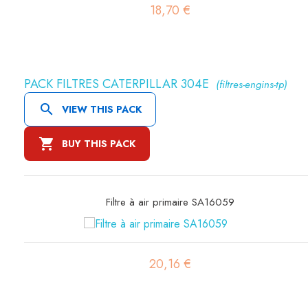
21,82 €
PACK FILTRES CATERPILLAR 304E
(filtres-engins-tp)

VIEW THIS PACK

BUY THIS PACK
Filtre à air sécurité SA16080
20,21 €