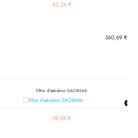
52,81 €
360,69 €
Filtre habitacle SC90171
41,62 €