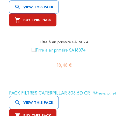

VIEW THIS PACK

BUY THIS PACK
Filtre à air sécurité SA16190
21,56 €
PACK FILTRES CATERPILLAR 303.5D CR
(filtres-engins-

VIEW THIS PACK

BUY THIS PACK