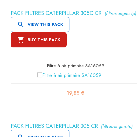
PACK FILTRES CATERPILLAR 305C CR
(filtres-engins-tp)

VIEW THIS PACK

BUY THIS PACK
Filtre à air primaire SA16074
18,09 €
PACK FILTRES CATERPILLAR 305 CR
(filtres-engins-tp)