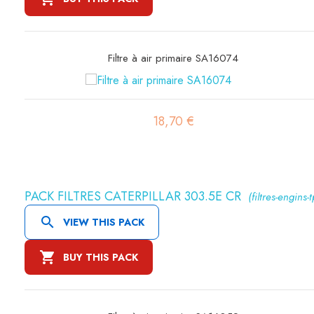
Filtre à air sécurité SA16190
21,82 €
PACK FILTRES CATERPILLAR 303.5E CR
(filtres-engins-t

VIEW THIS PACK

BUY THIS PACK