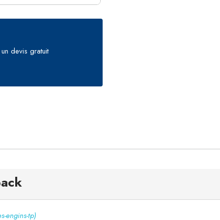
un devis gratuit
pack
es-engins-tp)