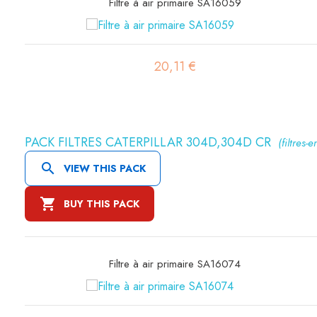
Filtre à air sécurité SA16080
20,16 €
PACK FILTRES CATERPILLAR 304D,304D CR
(filtres-e

VIEW THIS PACK

BUY THIS PACK
Filtre à air sécurité SA16190