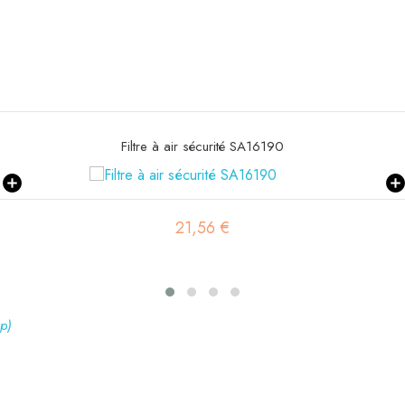
Filtre habitacle SC90171
41,84 €
tp)