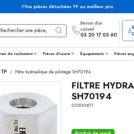
⚡Vos pièces détachées TP au meilleur prix
Besoin d'un
conseil
03 20 17 03 60
rain de roulement
Pièces d'usure
Équipements
Pièces en
s TP
Filtre hydraulique de pilotage SH70194
FILTRE HYDR
SH70194
C0500471
Produit de stock