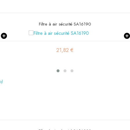
Filtre habitacle SC90171
42,34 €
p)