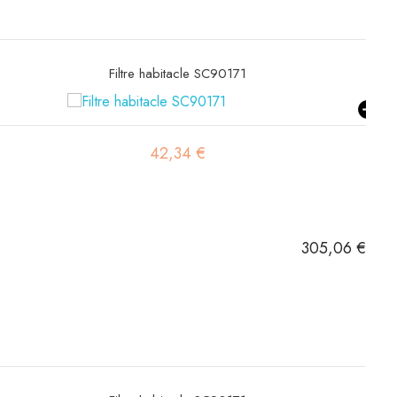
Filtre hydraulique SH60560
52,81 €
305,06 €