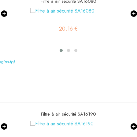
Filtre habitacle SC90171
41,52 €
ngins-tp)
Filtre habitacle SC90171