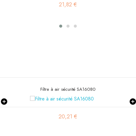
42,34 €
Filtre d'aération SAO8666
39,08 €