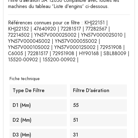
Filtre d'aération SA 12636 compatible avec toutes les
machines du tableau 'Liste d'engins' ci-dessous.
Références connues pour ce filtre : KHJ22151 |
KHJ22152 | 47640920 | 72281517 | 77282567 |
72214502 | YN57V00002S002 | YN57V00002S010 |
YN57V00004S002 | YN57V00005S002 |
YN57V00010S002 | YN57V00012S002 | 72951908 |
C6005 | 72281517 | 72951908 | HY90168 | SBL88009 |
15520-00902 | 155200-00902 |
Fiche technique
Type De Filtre
Filtre D'aération
D1 (mm)
55
D2 (mm)
51
D3 (mm)
31