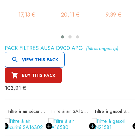
17,13 €
20,11 €
9,89 €
PACK FILTRES AUSA D900 APG
(filtres-engins-tp)

VIEW THIS PACK

BUY THIS PACK
103,21 €
Filtre à air sécurité SA16302
Filtre à air SA16580
Filtre à gasoil SN21581