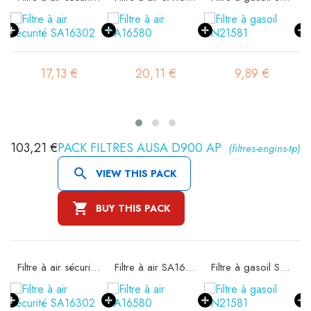
17,13 €
20,11 €
9,89 €
103,21 €
PACK FILTRES AUSA D900 AP
(filtres-engins-tp)

VIEW THIS PACK

BUY THIS PACK
Filtre à air sécurité SA16302
Filtre à air SA16580
Filtre à gasoil SN21581