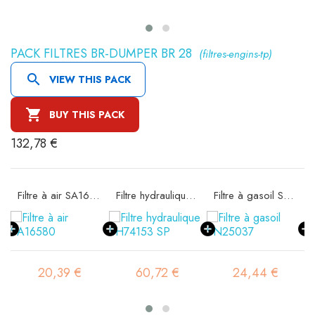
PACK FILTRES BR-DUMPER BR 28
(filtres-engins-tp)

VIEW THIS PACK

BUY THIS PACK
132,78 €
ité SA16302
Filtre à air SA16580
Filtre hydraulique SH74153 SP
Filtre à gasoil SN25037
20,39 €
60,72 €
24,44 €