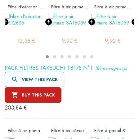
36
Filtre d'aération SA12636
Filtre à air primaire SA16059
Filtre à air primaire SA16059
12,36 €
9,92 €
9,92 €
PACK FILTRES TAKEUCHI TB175 N°1
(filtres-engins-tp)

VIEW THIS PACK

BUY THIS PACK
203,84 €
36
Filtre à air primaire SA17104
Filtre à air sécurité SA17105
Filtre à gasoil SBH 1