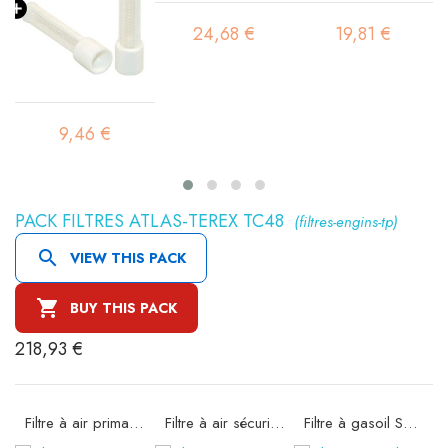
24,68 €
19,81 €
9,46 €
PACK FILTRES ATLAS-TEREX TC48
(filtres-engins-tp)

VIEW THIS PACK

BUY THIS PACK
218,93 €
44
Filtre à air primaire SA17104
Filtre à air sécurité SA17105
Filtre à gasoil SBH 1