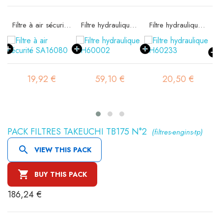
e SA16059
Filtre à air sécurité SA16080
Filtre hydraulique SH60002
Filtre hydraulique SH60233
19,92 €
59,10 €
20,50 €
PACK FILTRES TAKEUCHI TB175 N°2
(filtres-engins-tp)

VIEW THIS PACK

BUY THIS PACK
186,24 €