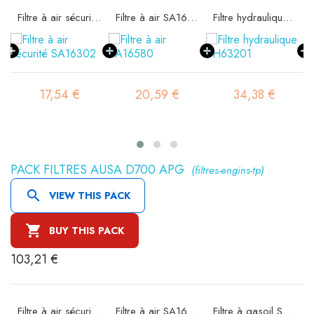
Filtre à air sécurité SA16302
Filtre à air SA16580
Filtre hydraulique SH63201
17,54 €
20,59 €
34,38 €
PACK FILTRES AUSA D700 APG
(filtres-engins-tp)

VIEW THIS PACK

BUY THIS PACK
103,21 €
Filtre à air sécurité SA16302
Filtre à air SA16580
Filtre à gasoil SN21581