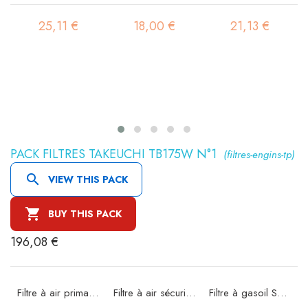
25,11 €
18,00 €
21,13 €
PACK FILTRES TAKEUCHI TB175W N°1
(filtres-engins-tp)

VIEW THIS PACK

BUY THIS PACK
196,08 €
36
Filtre à air primaire SA16059
Filtre à air sécurité SA16080
Filtre à gasoil SBH 1