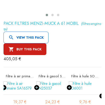
PACK FILTRES MENZI-MUCK A 61 MOBIL
(filtres-engins-
tp)

VIEW THIS PACK

BUY THIS PACK
405,05 €
ité SA16300
Filtre à air primaire SA16579
Filtre à gasoil SN25037
Filtre à huile SO6001
19,37 €
24,23 €
9,76 €