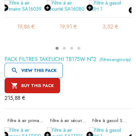
19,86 €
19,91 €
3,52 €
PACK FILTRES TAKEUCHI TB175W N°2
(filtres-engins-tp)

VIEW THIS PACK

BUY THIS PACK
215,88 €
36
Filtre à air primaire SA17100
Filtre à air sécurité SA17101
Filtre à gasoil SBH 1