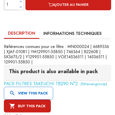
AJOUTER AU PANIER
DESCRIPTION
INFORMATIONS TECHNIQUES
Références connues pour ce filtre : MN000024 | 6689336
| XJAF-01081 | YM129901-55850 | 746364 | 822608 |
SK3675/2 | Y129901-55850 | VOE14536511 | 14536511 |
129901-55850 |
This product is also available in pack
PACK FILTRES TAKEUCHI TB290 N°2
(filtres-engins-tp)

VIEW THIS PACK

BUY THIS PACK