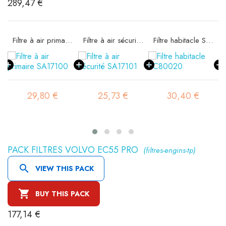
289,47 €
36
Filtre à air primaire SA17100
Filtre à air sécurité SA17101
Filtre habitacle SC80020
29,80 €
25,73 €
30,40 €
PACK FILTRES VOLVO EC55 PRO
(filtres-engins-tp)

VIEW THIS PACK

BUY THIS PACK
177,14 €