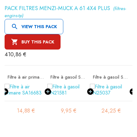
PACK FILTRES MENZI-MUCK A 61 4X4 PLUS
(filtres-
engins-tp)

VIEW THIS PACK

BUY THIS PACK
410,86 €
ité SA16300
Filtre à air primaire SA16683
Filtre à gasoil SN21581
Filtre à gasoil SN25037
14,88 €
9,95 €
24,25 €