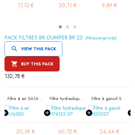
17,13 €
20,11 €
9,89 €
PACK FILTRES BR-DUMPER BR 23
(filtres-engins-tp)

VIEW THIS PACK

BUY THIS PACK
132,78 €
ité SA16302
Filtre à air SA16580
Filtre hydraulique SH74153 SP
Filtre à gasoil SN25037
20,39 €
60,72 €
24,44 €