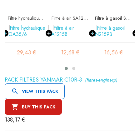
Filtre hydraulique FIOA35/6
Filtre à air SA12158
Filtre à gasoil SN21593
29,43 €
12,68 €
16,56 €
PACK FILTRES YANMAR C10R-3
(filtres-engins-tp)

VIEW THIS PACK

BUY THIS PACK
138,17 €