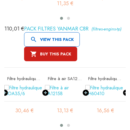
11,35 €
110,01 €
PACK FILTRES YANMAR C8R
(filtres-engins-tp)

VIEW THIS PACK

BUY THIS PACK
Filtre hydraulique FIOA35/6
Filtre à air SA12158
Filtre hydraulique SH60410
30,46 €
13,13 €
16,56 €