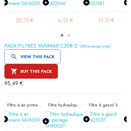
22,71 €
6,52 €
11,71 €
PACK FILTRES YANMAR C30R-2
(filtres-engins-tp)

VIEW THIS PACK

BUY THIS PACK
95,49 €
Filtre à air primaire SA16059
Filtre hydraulique de pilotage SH60027
Filtre à gasoil SN25027