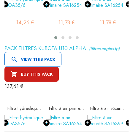
14,26 €
11,78 €
11,78 €
PACK FILTRES KUBOTA U10 ALPHA
(filtres-engins-tp)

VIEW THIS PACK

BUY THIS PACK
137,61 €
Filtre hydraulique FIOA35/6
Filtre à air primaire SA16254
Filtre à air sécurité SA16399