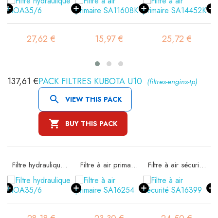
27,62 €
15,97 €
25,72 €
137,61 €
PACK FILTRES KUBOTA U10
(filtres-engins-tp)

VIEW THIS PACK

BUY THIS PACK
Filtre hydraulique FIOA35/6
Filtre à air primaire SA16254
Filtre à air sécurité SA16399