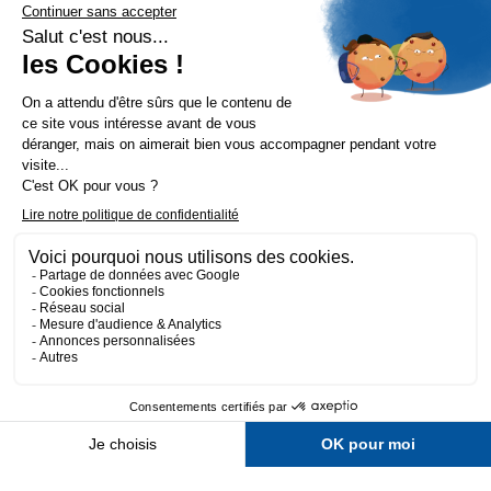
Nos tops catégories

Notre société

Fait avec 💛 par l’agence Wapiti
-
Mentions légales
-
Politique de confidentialité
-
CGV
-
Plan du site