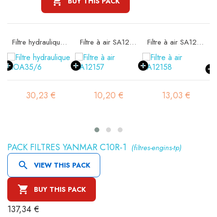

BUY THIS PACK
Filtre hydraulique FIOA35/6
Filtre à air SA12157
Filtre à air SA12158
30,23 €
10,20 €
13,03 €
PACK FILTRES YANMAR C10R-1
(filtres-engins-tp)

VIEW THIS PACK

BUY THIS PACK
137,34 €