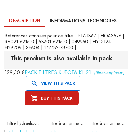
DESCRIPTION
INFORMATIONS TECHNIQUES
Références connues pour ce filtre : P17-1867 | FIOA35/6 |
RA021-6215-0 | 68701-6215-0 | 049960 | HY12124 |
HY9209 | SFA04 | 172732-73700 |
This product is also available in pack
129,30 €
PACK FILTRES KUBOTA KH21
(filtres-engins-tp)

VIEW THIS PACK

BUY THIS PACK
Filtre hydraulique FIOA35/6
Filtre à air primaire SA11608K
Filtre à air primaire SA14452K