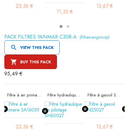
23,36 €
13,67 €
11,35 €
PACK FILTRES YANMAR C30R-A
(filtres-engins-tp)

VIEW THIS PACK

BUY THIS PACK
95,49 €
Filtre à air primaire SA16059
Filtre hydraulique de pilotage SH60027
Filtre à gasoil SN25027
23,36 €
13,67 €