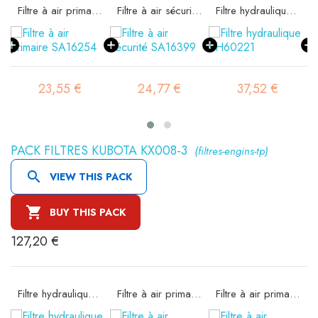
Filtre à air primaire SA16254
Filtre à air sécurité SA16399
Filtre hydraulique SH60221
23,55 €
24,77 €
37,52 €
PACK FILTRES KUBOTA KX008-3
(filtres-engins-tp)

VIEW THIS PACK

BUY THIS PACK
127,20 €
Filtre hydraulique FIOA35/6
Filtre à air primaire SA16254
Filtre à air primaire SA16254