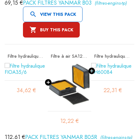
69,15 €
PACK FILTRES YANMAR B03
(filtres-engins-tp)

VIEW THIS PACK

BUY THIS PACK
Filtre hydraulique FIOA35/6
Filtre à air SA12456
Filtre hydraulique SH60084
34,62 €
22,31 €
12,22 €
112,61 €
PACK FILTRES YANMAR B05R
(filtres-engins-tp)