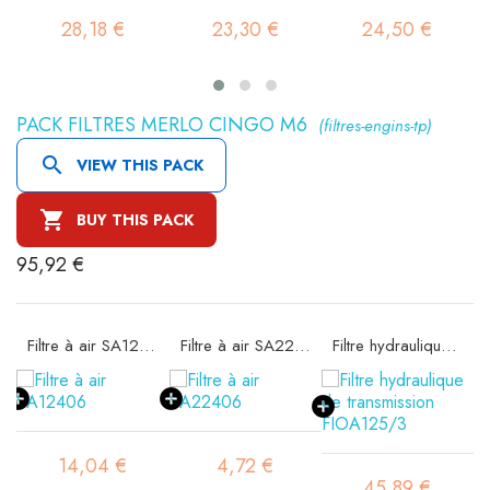
28,18 €
23,30 €
24,50 €
PACK FILTRES MERLO CINGO M6
(filtres-engins-tp)

VIEW THIS PACK

BUY THIS PACK
95,92 €
Filtre à air SA12406
Filtre à air SA22406
Filtre hydraulique de transmission FIOA125/3
14,04 €
4,72 €
45,89 €