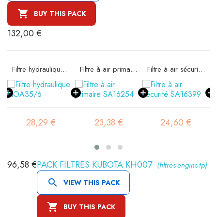

BUY THIS PACK
132,00 €
Filtre hydraulique FIOA35/6
Filtre à air primaire SA16254
Filtre à air sécurité SA16399
28,29 €
23,38 €
24,60 €
96,58 €
PACK FILTRES KUBOTA KH007
(filtres-engins-tp)

VIEW THIS PACK

BUY THIS PACK