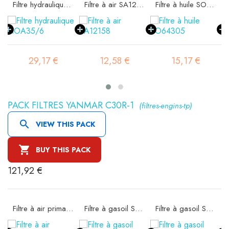
Filtre hydraulique FIOA35/6
Filtre à air SA12158
Filtre à huile SO64305
29,17 €
12,58 €
15,17 €
PACK FILTRES YANMAR C30R-1
(filtres-engins-tp)

VIEW THIS PACK

BUY THIS PACK
121,92 €
Filtre à air primaire SA16059
Filtre à gasoil SN20046
Filtre à gasoil SN21581