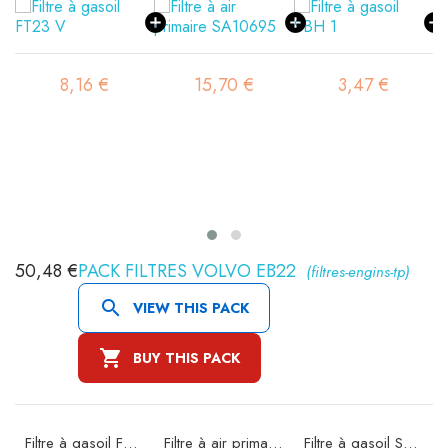
8,16 €
15,70 €
3,47 €
50,48 €
PACK FILTRES VOLVO EB22
(filtres-engins-tp)

VIEW THIS PACK

BUY THIS PACK
Filtre à gasoil FT23 V
Filtre à air primaire SA10695
Filtre à gasoil SBH 1