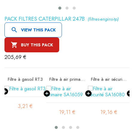
PACK FILTRES CATERPILLAR 247B
(filtres-engins-tp)

VIEW THIS PACK

BUY THIS PACK
205,69 €
11
Filtre à gasoil RT3
Filtre à air primaire SA16059
Filtre à air sécurité SA16080
3,21 €
19,11 €
19,16 €