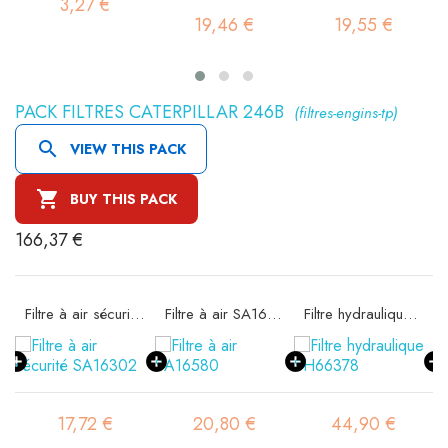
3,27 €
19,46 €
19,55 €
PACK FILTRES CATERPILLAR 246B
(filtres-engins-tp)

VIEW THIS PACK

BUY THIS PACK
166,37 €
11
Filtre à air sécurité SA16302
Filtre à air SA16580
Filtre hydraulique SH66378
17,72 €
20,80 €
44,90 €