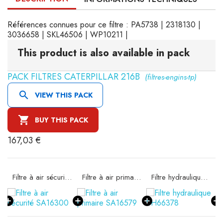
Références connues pour ce filtre : PA5738 | 2318130 |
3036658 | SKL46506 | WP10211 |
This product is also available in pack
PACK FILTRES CATERPILLAR 216B
(filtres-engins-tp)

VIEW THIS PACK

BUY THIS PACK
167,03 €
11
Filtre à air sécurité SA16300
Filtre à air primaire SA16579
Filtre hydraulique SH66378