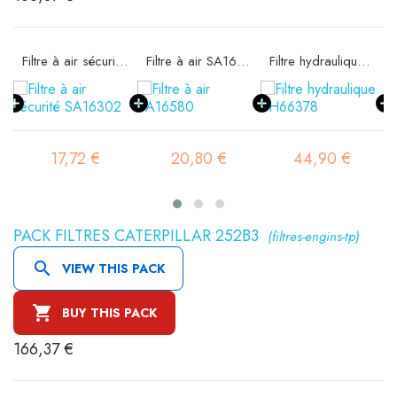
11
Filtre à air sécurité SA16302
Filtre à air SA16580
Filtre hydraulique SH66378
17,72 €
20,80 €
44,90 €
PACK FILTRES CATERPILLAR 252B3
(filtres-engins-tp)

VIEW THIS PACK

BUY THIS PACK
166,37 €