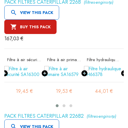
PACK FILTRES CATERPILLAR 226B
(filtres-engins-tp)

VIEW THIS PACK

BUY THIS PACK
167,03 €
11
Filtre à air sécurité SA16300
Filtre à air primaire SA16579
Filtre hydraulique SH66378
19,45 €
19,53 €
44,01 €
PACK FILTRES CATERPILLAR 226B2
(filtres-engins-tp)

VIEW THIS PACK