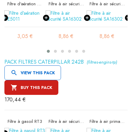
11
Filtre d'aération BE5011
Filtre à air sécurité SA16302
Filtre à air sécurité SA16302
3,05 €
8,86 €
8,86 €
PACK FILTRES CATERPILLAR 242B
(filtres-engins-tp)

VIEW THIS PACK

BUY THIS PACK
170,44 €
11
Filtre à gasoil RT3
Filtre à air sécurité SA16300
Filtre à air primaire SA16579