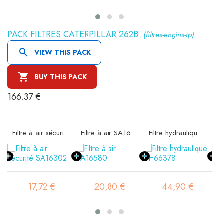
PACK FILTRES CATERPILLAR 262B
(filtres-engins-tp)

VIEW THIS PACK

BUY THIS PACK
166,37 €
11
Filtre à air sécurité SA16302
Filtre à air SA16580
Filtre hydraulique SH66378
17,72 €
20,80 €
44,90 €