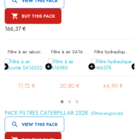

VIEW THIS PACK

BUY THIS PACK
166,37 €
11
Filtre à air sécurité SA16302
Filtre à air SA16580
Filtre hydraulique SH66378
17,72 €
20,80 €
44,90 €
PACK FILTRES CATERPILLAR 252B
(filtres-engins-tp)

VIEW THIS PACK