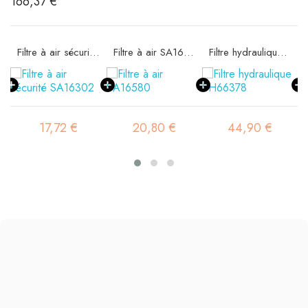
166,37 €
11
Filtre à air sécurité SA16302
Filtre à air SA16580
Filtre hydraulique SH66378
17,72 €
20,80 €
44,90 €