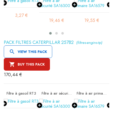
3,27 €
19,46 €
19,55 €
PACK FILTRES CATERPILLAR 257B2
(filtres-engins-tp)

VIEW THIS PACK

BUY THIS PACK
170,44 €
11
Filtre à gasoil RT3
Filtre à air sécurité SA16300
Filtre à air primaire SA16579