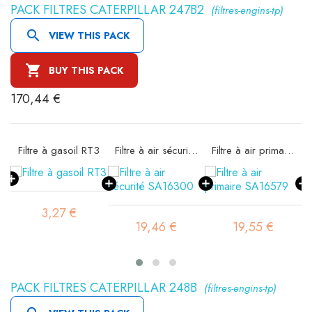
PACK FILTRES CATERPILLAR 247B2
(filtres-engins-tp)

VIEW THIS PACK

BUY THIS PACK
170,44 €
11
Filtre à gasoil RT3
Filtre à air sécurité SA16300
Filtre à air primaire SA16579
3,27 €
19,46 €
19,55 €
PACK FILTRES CATERPILLAR 248B
(filtres-engins-tp)