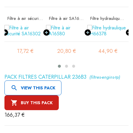
11
Filtre à air sécurité SA16302
Filtre à air SA16580
Filtre hydraulique SH66378
17,72 €
20,80 €
44,90 €
PACK FILTRES CATERPILLAR 236B3
(filtres-engins-tp)

VIEW THIS PACK

BUY THIS PACK
166,37 €