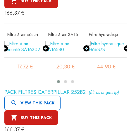

BUY THIS PACK
166,37 €
11
Filtre à air sécurité SA16302
Filtre à air SA16580
Filtre hydraulique SH66378
17,72 €
20,80 €
44,90 €
PACK FILTRES CATERPILLAR 252B2
(filtres-engins-tp)

VIEW THIS PACK

BUY THIS PACK
166,37 €