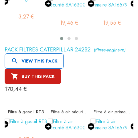
3,27 €
19,46 €
19,55 €
PACK FILTRES CATERPILLAR 242B2
(filtres-engins-tp)

VIEW THIS PACK

BUY THIS PACK
170,44 €
11
Filtre à gasoil RT3
Filtre à air sécurité SA16300
Filtre à air primaire SA16579