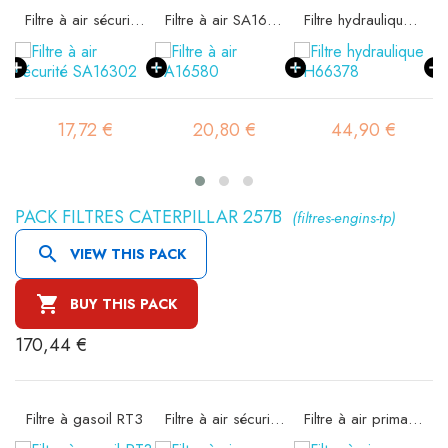
11
Filtre à air sécurité SA16302
Filtre à air SA16580
Filtre hydraulique SH66378
17,72 €
20,80 €
44,90 €
PACK FILTRES CATERPILLAR 257B
(filtres-engins-tp)

VIEW THIS PACK

BUY THIS PACK
170,44 €
11
Filtre à gasoil RT3
Filtre à air sécurité SA16300
Filtre à air primaire SA16579