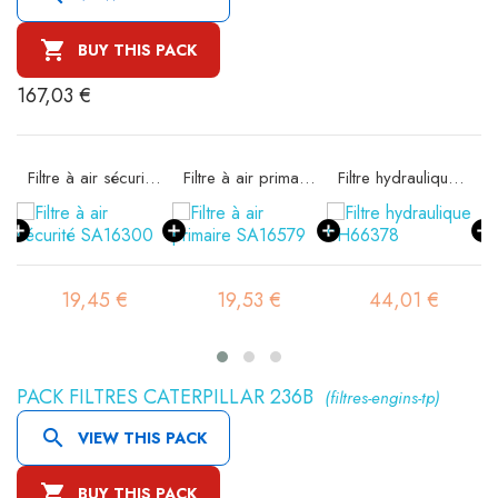

BUY THIS PACK
167,03 €
11
Filtre à air sécurité SA16300
Filtre à air primaire SA16579
Filtre hydraulique SH66378
19,45 €
19,53 €
44,01 €
PACK FILTRES CATERPILLAR 236B
(filtres-engins-tp)

VIEW THIS PACK

BUY THIS PACK