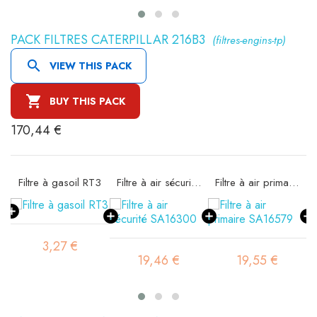
PACK FILTRES CATERPILLAR 216B3
(filtres-engins-tp)

VIEW THIS PACK

BUY THIS PACK
170,44 €
11
Filtre à gasoil RT3
Filtre à air sécurité SA16300
Filtre à air primaire SA16579
3,27 €
19,46 €
19,55 €