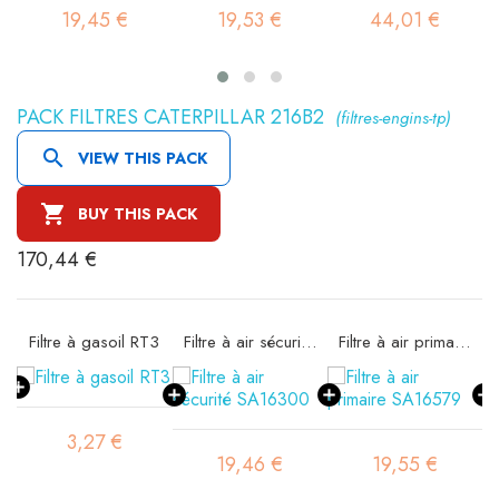
19,45 €
19,53 €
44,01 €
PACK FILTRES CATERPILLAR 216B2
(filtres-engins-tp)

VIEW THIS PACK

BUY THIS PACK
170,44 €
11
Filtre à gasoil RT3
Filtre à air sécurité SA16300
Filtre à air primaire SA16579
3,27 €
19,46 €
19,55 €