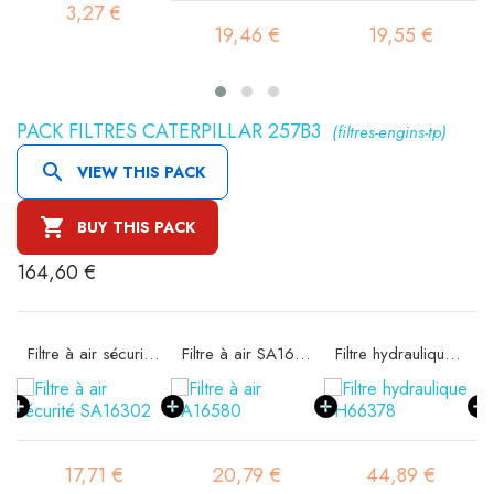
3,27 €
19,46 €
19,55 €
PACK FILTRES CATERPILLAR 257B3
(filtres-engins-tp)

VIEW THIS PACK

BUY THIS PACK
164,60 €
11
Filtre à air sécurité SA16302
Filtre à air SA16580
Filtre hydraulique SH66378
17,71 €
20,79 €
44,89 €