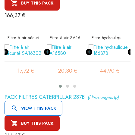

BUY THIS PACK
166,37 €
11
Filtre à air sécurité SA16302
Filtre à air SA16580
Filtre hydraulique SH66378
17,72 €
20,80 €
44,90 €
PACK FILTRES CATERPILLAR 287B
(filtres-engins-tp)

VIEW THIS PACK

BUY THIS PACK