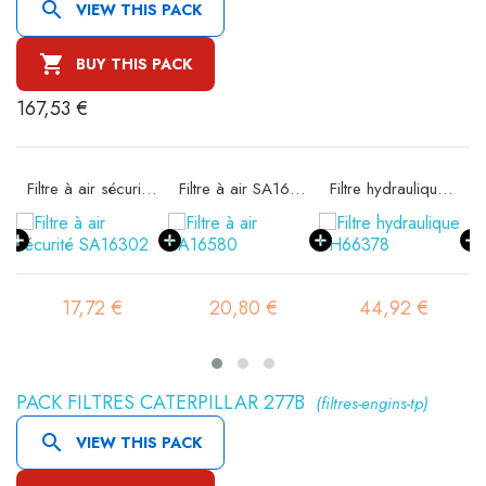

VIEW THIS PACK

BUY THIS PACK
167,53 €
11
Filtre à air sécurité SA16302
Filtre à air SA16580
Filtre hydraulique SH66378
17,72 €
20,80 €
44,92 €
PACK FILTRES CATERPILLAR 277B
(filtres-engins-tp)

VIEW THIS PACK