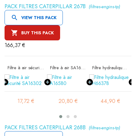
PACK FILTRES CATERPILLAR 267B
(filtres-engins-tp)

VIEW THIS PACK

BUY THIS PACK
166,37 €
11
Filtre à air sécurité SA16302
Filtre à air SA16580
Filtre hydraulique SH66378
17,72 €
20,80 €
44,90 €
PACK FILTRES CATERPILLAR 268B
(filtres-engins-tp)