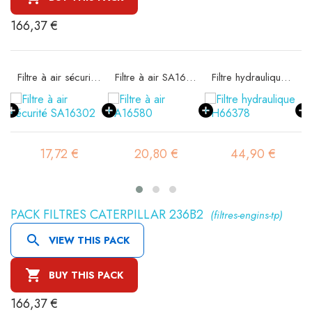
166,37 €
11
Filtre à air sécurité SA16302
Filtre à air SA16580
Filtre hydraulique SH66378
17,72 €
20,80 €
44,90 €
PACK FILTRES CATERPILLAR 236B2
(filtres-engins-tp)

VIEW THIS PACK

BUY THIS PACK
166,37 €