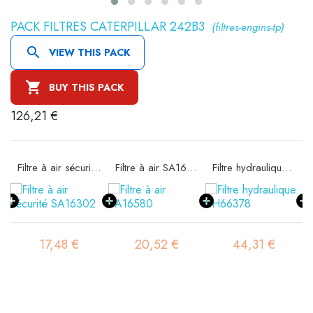
PACK FILTRES CATERPILLAR 242B3
(filtres-engins-tp)

VIEW THIS PACK

BUY THIS PACK
126,21 €
11
Filtre à air sécurité SA16302
Filtre à air SA16580
Filtre hydraulique SH66378
17,48 €
20,52 €
44,31 €