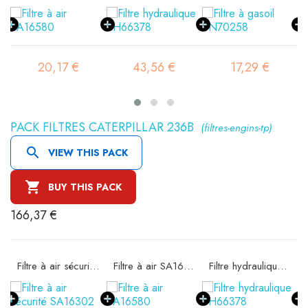
20,17 €
43,56 €
17,29 €
PACK FILTRES CATERPILLAR 236B
(filtres-engins-tp)

VIEW THIS PACK

BUY THIS PACK
166,37 €
11
Filtre à air sécurité SA16302
Filtre à air SA16580
Filtre hydraulique SH66378