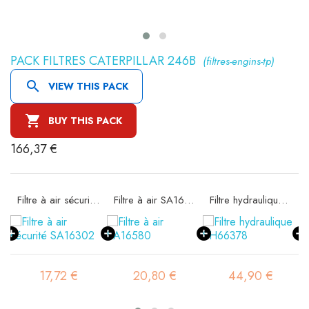
PACK FILTRES CATERPILLAR 246B
(filtres-engins-tp)

VIEW THIS PACK

BUY THIS PACK
166,37 €
11
Filtre à air sécurité SA16302
Filtre à air SA16580
Filtre hydraulique SH66378
17,72 €
20,80 €
44,90 €