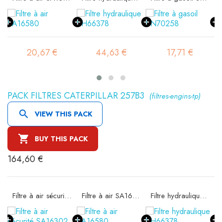
20,67 €
44,63 €
17,71 €
PACK FILTRES CATERPILLAR 257B3
(filtres-engins-tp)

VIEW THIS PACK

BUY THIS PACK
164,60 €
11
Filtre à air sécurité SA16302
Filtre à air SA16580
Filtre hydraulique SH66378