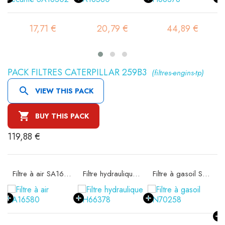
17,71 €
20,79 €
44,89 €
PACK FILTRES CATERPILLAR 259B3
(filtres-engins-tp)

VIEW THIS PACK

BUY THIS PACK
119,88 €
ité SA16302
Filtre à air SA16580
Filtre hydraulique SH66378
Filtre à gasoil SN70258