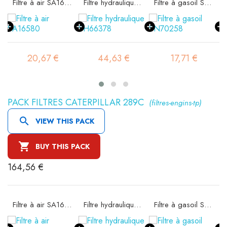
ité SA16302
Filtre à air SA16580
Filtre hydraulique SH66378
Filtre à gasoil SN70258
20,67 €
44,63 €
17,71 €
PACK FILTRES CATERPILLAR 289C
(filtres-engins-tp)

VIEW THIS PACK

BUY THIS PACK
164,56 €
ité SA16302
Filtre à air SA16580
Filtre hydraulique SH66378
Filtre à gasoil SN70258