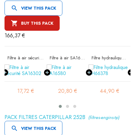

VIEW THIS PACK

BUY THIS PACK
166,37 €
11
Filtre à air sécurité SA16302
Filtre à air SA16580
Filtre hydraulique SH66378
17,72 €
20,80 €
44,90 €
PACK FILTRES CATERPILLAR 252B
(filtres-engins-tp)

VIEW THIS PACK