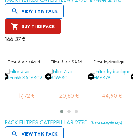

VIEW THIS PACK

BUY THIS PACK
166,37 €
11
Filtre à air sécurité SA16302
Filtre à air SA16580
Filtre hydraulique SH66378
17,72 €
20,80 €
44,90 €
PACK FILTRES CATERPILLAR 277C
(filtres-engins-tp)

VIEW THIS PACK