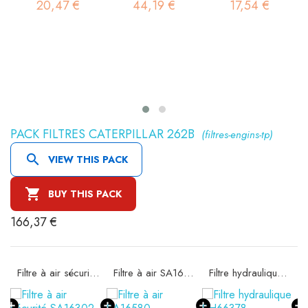
20,47 €
44,19 €
17,54 €
PACK FILTRES CATERPILLAR 262B
(filtres-engins-tp)

VIEW THIS PACK

BUY THIS PACK
166,37 €
11
Filtre à air sécurité SA16302
Filtre à air SA16580
Filtre hydraulique SH66378