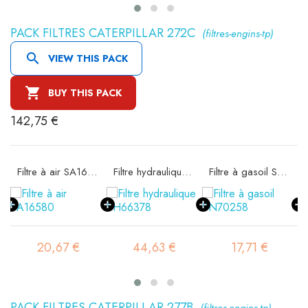
PACK FILTRES CATERPILLAR 272C
(filtres-engins-tp)

VIEW THIS PACK

BUY THIS PACK
142,75 €
ité SA16302
Filtre à air SA16580
Filtre hydraulique SH66378
Filtre à gasoil SN70258
20,67 €
44,63 €
17,71 €
PACK FILTRES CATERPILLAR 277B
(filtres-engins-tp)