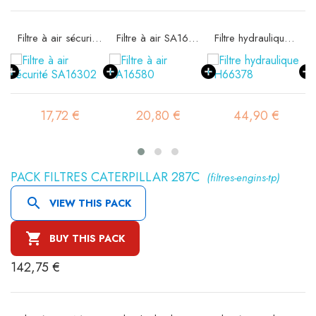
11
Filtre à air sécurité SA16302
Filtre à air SA16580
Filtre hydraulique SH66378
17,72 €
20,80 €
44,90 €
PACK FILTRES CATERPILLAR 287C
(filtres-engins-tp)

VIEW THIS PACK

BUY THIS PACK
142,75 €