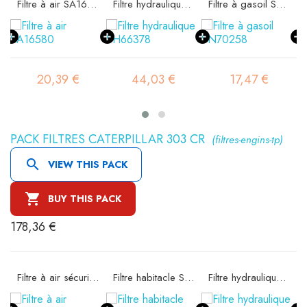
ité SA16302
Filtre à air SA16580
Filtre hydraulique SH66378
Filtre à gasoil SN70258
20,39 €
44,03 €
17,47 €
PACK FILTRES CATERPILLAR 303 CR
(filtres-engins-tp)

VIEW THIS PACK

BUY THIS PACK
178,36 €
e SA16074
Filtre à air sécurité SA16190
Filtre habitacle SC90171
Filtre hydraulique SH60001