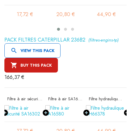
17,72 €
20,80 €
44,90 €
PACK FILTRES CATERPILLAR 236B2
(filtres-engins-tp)

VIEW THIS PACK

BUY THIS PACK
166,37 €
11
Filtre à air sécurité SA16302
Filtre à air SA16580
Filtre hydraulique SH66378