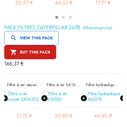
20,67 €
44,63 €
17,71 €
PACK FILTRES CATERPILLAR 267B
(filtres-engins-tp)

VIEW THIS PACK

BUY THIS PACK
166,37 €
11
Filtre à air sécurité SA16302
Filtre à air SA16580
Filtre hydraulique SH66378
17,72 €
20,80 €
44,90 €