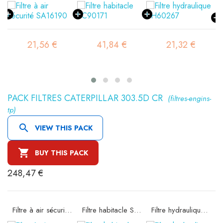
21,56 €
41,84 €
21,32 €
PACK FILTRES CATERPILLAR 303.5D CR
(filtres-engins-
tp)

VIEW THIS PACK

BUY THIS PACK
248,47 €
e SA16074
Filtre à air sécurité SA16190
Filtre habitacle SC90171
Filtre hydraulique SH60560