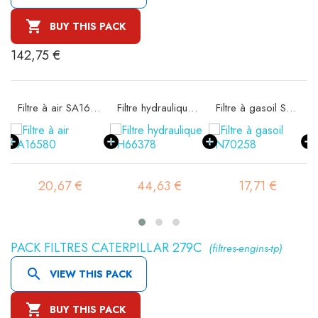

BUY THIS PACK
142,75 €
ité SA16302
Filtre à air SA16580
Filtre hydraulique SH66378
Filtre à gasoil SN70258
20,67 €
44,63 €
17,71 €
PACK FILTRES CATERPILLAR 279C
(filtres-engins-tp)

VIEW THIS PACK

BUY THIS PACK