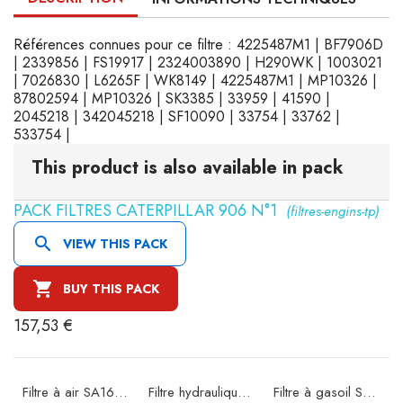
Références connues pour ce filtre : 4225487M1 | BF7906D
| 2339856 | FS19917 | 2324003890 | H290WK | 1003021
| 7026830 | L6265F | WK8149 | 4225487M1 | MP10326 |
87802594 | MP10326 | SK3385 | 33959 | 41590 |
2045218 | 342045218 | SF10090 | 33754 | 33762 |
533754 |
This product is also available in pack
PACK FILTRES CATERPILLAR 906 N°1
(filtres-engins-tp)

VIEW THIS PACK

BUY THIS PACK
157,53 €
ité SA16302
Filtre à air SA16580
Filtre hydraulique SH66378
Filtre à gasoil SN70258