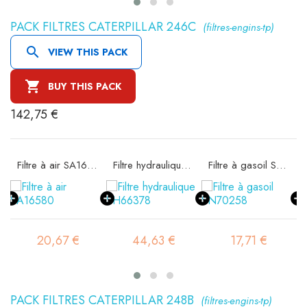
PACK FILTRES CATERPILLAR 246C
(filtres-engins-tp)

VIEW THIS PACK

BUY THIS PACK
142,75 €
ité SA16302
Filtre à air SA16580
Filtre hydraulique SH66378
Filtre à gasoil SN70258
20,67 €
44,63 €
17,71 €
PACK FILTRES CATERPILLAR 248B
(filtres-engins-tp)