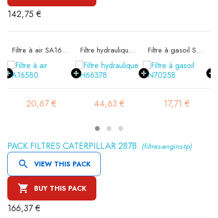
142,75 €
ité SA16302
Filtre à air SA16580
Filtre hydraulique SH66378
Filtre à gasoil SN70258
20,67 €
44,63 €
17,71 €
PACK FILTRES CATERPILLAR 287B
(filtres-engins-tp)

VIEW THIS PACK

BUY THIS PACK
166,37 €