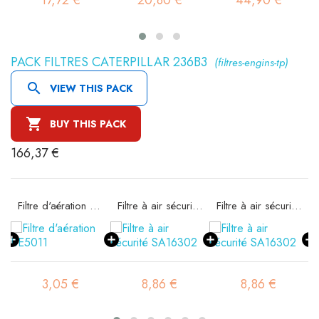
17,72 €
20,80 €
44,90 €
PACK FILTRES CATERPILLAR 236B3
(filtres-engins-tp)

VIEW THIS PACK

BUY THIS PACK
166,37 €
11
Filtre d'aération BE5011
Filtre à air sécurité SA16302
Filtre à air sécurité SA16302
3,05 €
8,86 €
8,86 €