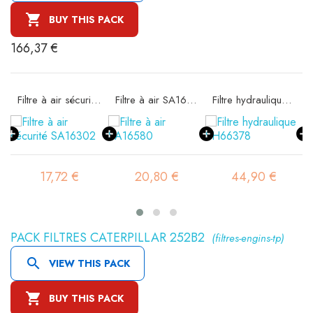

BUY THIS PACK
166,37 €
11
Filtre à air sécurité SA16302
Filtre à air SA16580
Filtre hydraulique SH66378
17,72 €
20,80 €
44,90 €
PACK FILTRES CATERPILLAR 252B2
(filtres-engins-tp)

VIEW THIS PACK

BUY THIS PACK