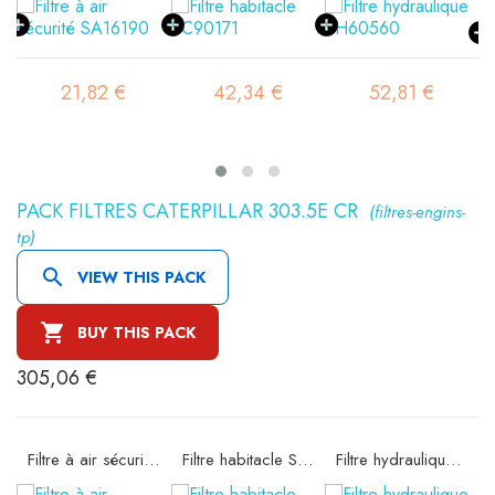
21,82 €
42,34 €
52,81 €
PACK FILTRES CATERPILLAR 303.5E CR
(filtres-engins-
tp)

VIEW THIS PACK

BUY THIS PACK
305,06 €
e SA16059
Filtre à air sécurité SA16080
Filtre habitacle SC90171
Filtre hydraulique SH60001