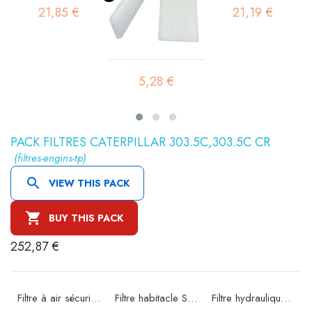
21,85 €
21,19 €
5,28 €
PACK FILTRES CATERPILLAR 303.5C,303.5C CR
(filtres-engins-tp)

VIEW THIS PACK

BUY THIS PACK
252,87 €
e SA16074
Filtre à air sécurité SA16190
Filtre habitacle SC90171
Filtre hydraulique SH60267