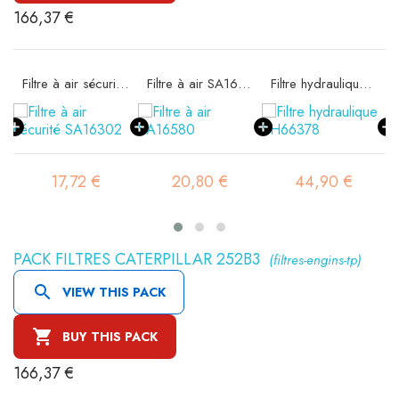
166,37 €
11
Filtre à air sécurité SA16302
Filtre à air SA16580
Filtre hydraulique SH66378
17,72 €
20,80 €
44,90 €
PACK FILTRES CATERPILLAR 252B3
(filtres-engins-tp)

VIEW THIS PACK

BUY THIS PACK
166,37 €