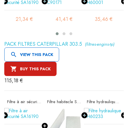
21,34 €
41,41 €
35,46 €
PACK FILTRES CATERPILLAR 303.5
(filtres-engins-tp)

VIEW THIS PACK

BUY THIS PACK
115,18 €
e SA16074
Filtre à air sécurité SA16190
Filtre habitacle SC90068
Filtre hydraulique SH60233