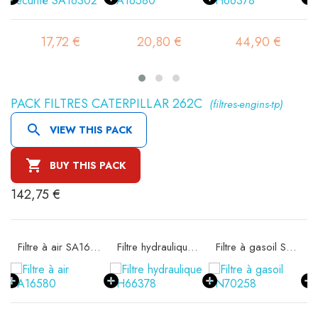
17,72 €
20,80 €
44,90 €
PACK FILTRES CATERPILLAR 262C
(filtres-engins-tp)

VIEW THIS PACK

BUY THIS PACK
142,75 €
ité SA16302
Filtre à air SA16580
Filtre hydraulique SH66378
Filtre à gasoil SN70258