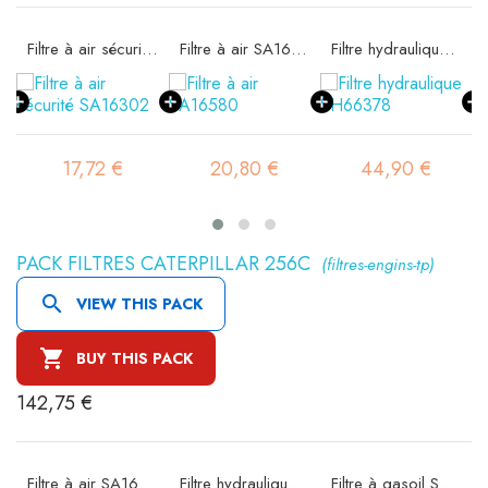
11
Filtre à air sécurité SA16302
Filtre à air SA16580
Filtre hydraulique SH66378
17,72 €
20,80 €
44,90 €
PACK FILTRES CATERPILLAR 256C
(filtres-engins-tp)

VIEW THIS PACK

BUY THIS PACK
142,75 €
ité SA16302
Filtre à air SA16580
Filtre hydraulique SH66378
Filtre à gasoil SN70258