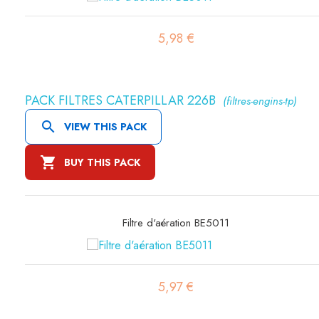
3,27 €
PACK FILTRES CATERPILLAR 226B
(filtres-engins-tp)

VIEW THIS PACK

BUY THIS PACK
Filtre à air sécurité SA16300
19,45 €