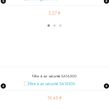
19,46 €
Filtre à air primaire SA16579
19,53 €