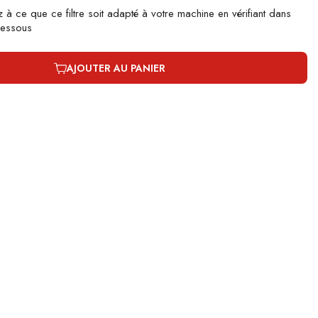
z à ce que ce filtre soit adapté à votre machine en vérifiant dans
-dessous
AJOUTER AU PANIER