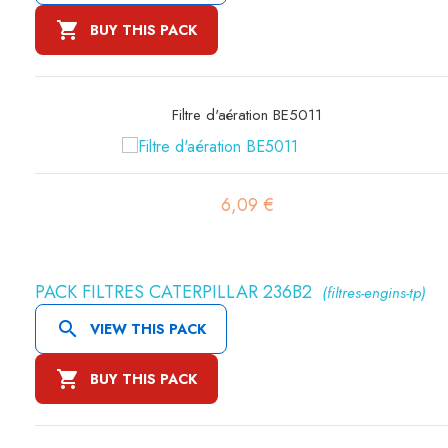

BUY THIS PACK
Filtre à air sécurité SA16302
17,72 €
PACK FILTRES CATERPILLAR 236B2
(filtres-engins-tp)

VIEW THIS PACK

BUY THIS PACK