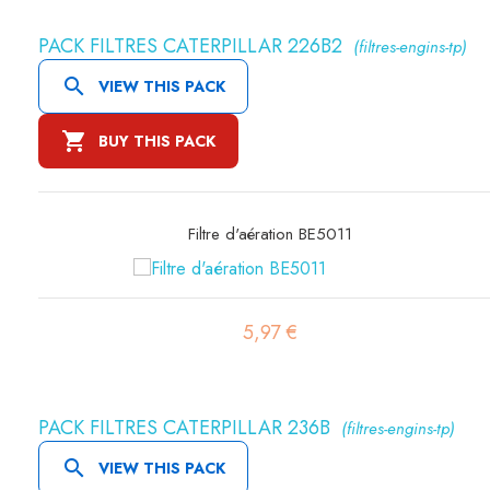
PACK FILTRES CATERPILLAR 226B2
(filtres-engins-tp)

VIEW THIS PACK

BUY THIS PACK
Filtre à air sécurité SA16300
19,45 €
PACK FILTRES CATERPILLAR 236B
(filtres-engins-tp)

VIEW THIS PACK