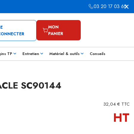
03 20 17 03 60
MON
SE
PANIER
CONNECTER
gins TP
Entretien
Matériel & outils
Conseils
ACLE SC90144
32,04 € TTC
HT