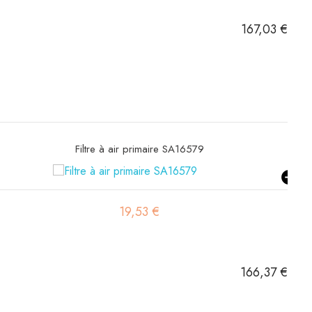
167,03 €
Filtre hydraulique SH66378
44,01 €
166,37 €