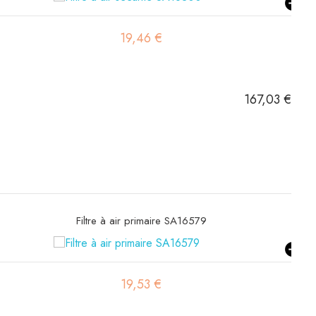
19,55 €
167,03 €
Filtre hydraulique SH66378
44,01 €