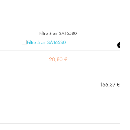
Filtre hydraulique SH66378
44,90 €
166,37 €