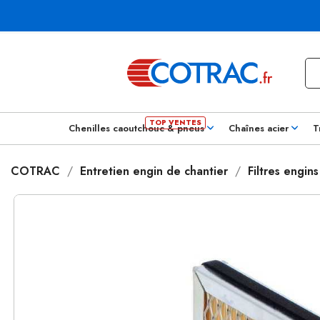
Chenilles caoutchouc & pneus
Chaînes acier
T
COTRAC
Entretien engin de chantier
Filtres engin