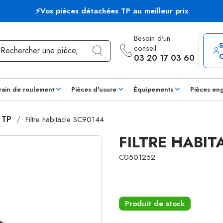
⚡Vos pièces détachées TP au meilleur prix
Besoin d'un
conseil
03 20 17 03 60
rain de roulement
Pièces d'usure
Équipements
Pièces en
s TP
Filtre habitacle SC90144
FILTRE HABIT
C0501252
Produit de stock