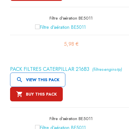
Filtre à gasoil RT3
3,27 €
PACK FILTRES CATERPILLAR 216B3
(filtres-engins-tp)

VIEW THIS PACK

BUY THIS PACK
Filtre à gasoil RT3