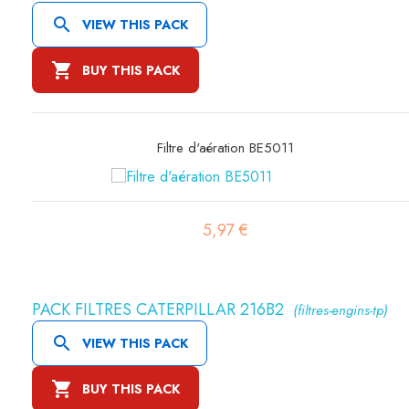

VIEW THIS PACK

BUY THIS PACK
Filtre à air sécurité SA16300
19,45 €
PACK FILTRES CATERPILLAR 216B2
(filtres-engins-tp)

VIEW THIS PACK

BUY THIS PACK