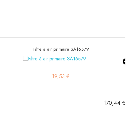
Filtre hydraulique SH66378
44,01 €
170,44 €